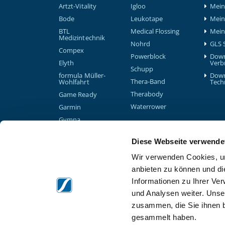
Artzt-Vitality
Igloo
Mein 
Bode
Leukotape
Mein
BTL
Medical Flossing
Mein
Medizintechnik
Nohrd
GLS 
Compex
Powerblock
Down
Elyth
Verb
Schupp
formula Müller-
Down
Thera-Band
Wohlfahrt
Tech
Therabody
Game Ready
Waterrower
Garmin
Gymna
Diese Webseite verwende
Wir verwenden Cookies, um
anbieten zu können und di
Informationen zu Ihrer Ve
und Analysen weiter. Unse
zusammen, die Sie ihnen b
gesammelt haben.