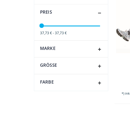
PREIS
37,73 € - 37,73 €
MARKE
GRÖSSE
FARBE
*) in