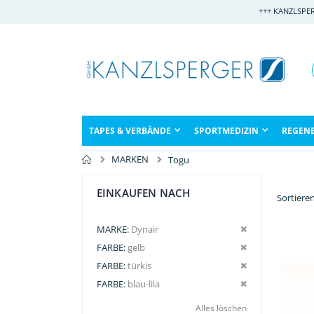
Direkt
+++ KANZLSPE
zum
Inhalt
TAPES & VERBÄNDE
SPORTMEDIZIN
REGEN
MARKEN
Togu
EINKAUFEN NACH
Sortiere
Dies entfernen
MARKE
Dynair
Dies entfernen
FARBE
gelb
Dies entfernen
FARBE
türkis
Dies entfernen
FARBE
blau-lila
Alles löschen