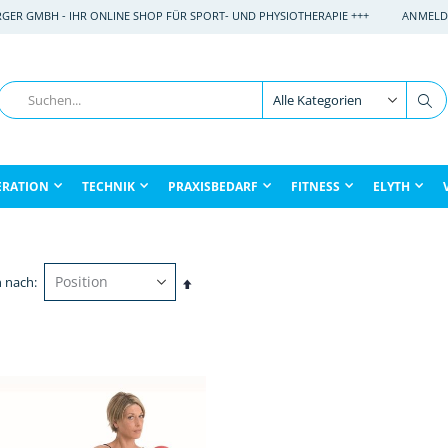
RGER GMBH - IHR ONLINE SHOP FÜR SPORT- UND PHYSIOTHERAPIE +++
ANMELD
Suche
Su
ERATION
TECHNIK
PRAXISBEDARF
FITNESS
ELYTH
n nach
In
absteigender
Reihenfolge