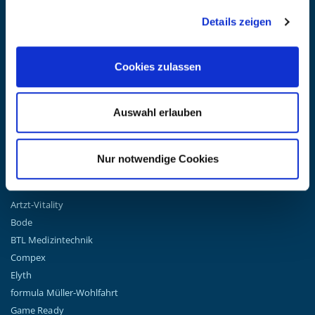
Details zeigen
Erhalten Sie die neuesten Informationen zu Veranstaltungen,
Verkäufen und Angeboten. Melden Sie sich noch heute für unseren
Newsletter an.
(Datenschutzbestimmungen)
Cookies zulassen
GO!
Auswahl erlauben
Nur notwendige Cookies
TOP MARKEN
Airex
Artzt-Vitality
Bode
BTL Medizintechnik
Compex
Elyth
formula Müller-Wohlfahrt
Game Ready