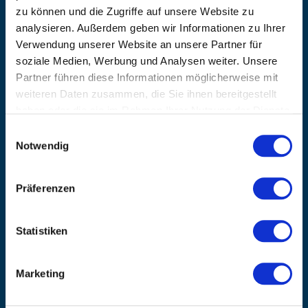
EMAIL
zu können und die Zugriffe auf unsere Website zu
info@kanzlsperger.de
analysieren. Außerdem geben wir Informationen zu Ihrer
BERATUNG & BESTELLUNG
Verwendung unserer Website an unsere Partner für
Montag – Donnerstag: 08:00 – 17:00
soziale Medien, Werbung und Analysen weiter. Unsere
Freitag: 08:00 - 16:00
Partner führen diese Informationen möglicherweise mit
UNTERNEHMEN
weiteren Daten zusammen, die Sie ihnen bereitgestellt
haben oder die sie im Rahmen Ihrer Nutzung der Dienste
Über Kanzlsperger
gesammelt haben.
Kontaktieren Sie uns
Einwilligungsauswahl
AGB nebst Kundeninformationen
Notwendig
Impressum
INFORMATIONEN
Präferenzen
Preisvorschlag erstellen
Versandkosten & Lieferinformationen
Statistiken
Zahlungsbedingungen
Datenschutzerklärung
Widerrufsbelehrung
Marketing
Batterieentsorgung & Entsorgung Elektrogeräte
BLEIBE AUF DEM LAUFENDEN