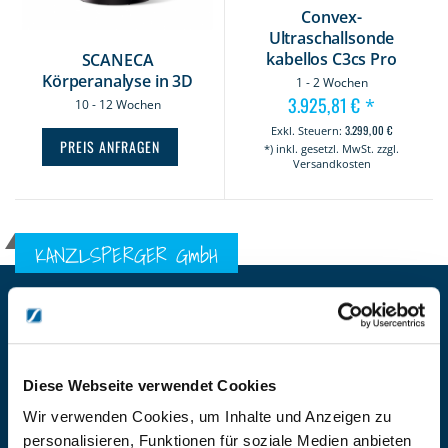
Convex-
Ultraschallsonde
kabellos C3cs Pro
SCANECA
Körperanalyse in 3D
1 - 2 Wochen
3.925,81 €
*
10 - 12 Wochen
3.299,00 €
PREIS ANFRAGEN
*) inkl. gesetzl. MwSt. zzgl.
Versandkosten
KANZLSPERGER GmbH
KONTAKTIEREN SIE UNS
ADRESSE
Ziegelhöhe 8, Berngau, D-92361
Diese Webseite verwendet Cookies
BÜRO HOTLINE
Wir verwenden Cookies, um Inhalte und Anzeigen zu
+49 (0) 9181/2593-0
personalisieren, Funktionen für soziale Medien anbieten