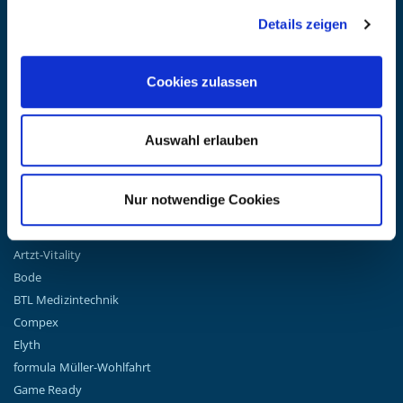
Erhalten Sie die neuesten Informationen zu Veranstaltungen,
Details zeigen
Verkäufen und Angeboten. Melden Sie sich noch heute für unseren
Newsletter an.
(Datenschutzbestimmungen)
Cookies zulassen
GO!
Auswahl erlauben
Nur notwendige Cookies
TOP MARKEN
Airex
Artzt-Vitality
Bode
BTL Medizintechnik
Compex
Elyth
formula Müller-Wohlfahrt
Game Ready