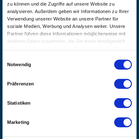
zu können und die Zugriffe auf unsere Website zu
info@kanzlsperger.de
analysieren. Außerdem geben wir Informationen zu Ihrer
BERATUNG & BESTELLUNG
Verwendung unserer Website an unsere Partner für
Montag – Donnerstag: 08:00 – 17:00
soziale Medien, Werbung und Analysen weiter. Unsere
Freitag: 08:00 - 16:00
Partner führen diese Informationen möglicherweise mit
UNTERNEHMEN
weiteren Daten zusammen, die Sie ihnen bereitgestellt
Über Kanzlsperger
haben oder die sie im Rahmen Ihrer Nutzung der Dienste
Kontaktieren Sie uns
gesammelt haben.
Einwilligungsauswahl
AGB nebst Kundeninformationen
Notwendig
Impressum
INFORMATIONEN
Präferenzen
Preisvorschlag erstellen
Versandkosten & Lieferinformationen
Statistiken
Zahlungsbedingungen
Datenschutzerklärung
Widerrufsbelehrung
Marketing
Batterieentsorgung & Entsorgung Elektrogeräte
BLEIBE AUF DEM LAUFENDEN