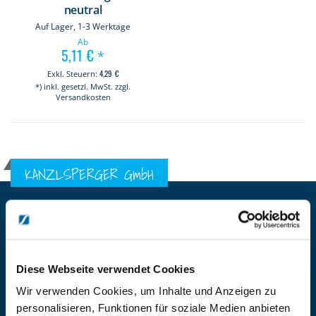
neutral
Auf Lager, 1-3 Werktage
Ab
5,11 €
*
4,29 €
*) inkl. gesetzl. MwSt. zzgl.
Versandkosten
KANZLSPERGER GmbH
KONTAKTIEREN SIE UNS
ADRESSE
Ziegelhöhe 8, Berngau, D-92361
Diese Webseite verwendet Cookies
BÜRO HOTLINE
+49 (0) 9181/2593-0
Wir verwenden Cookies, um Inhalte und Anzeigen zu
personalisieren, Funktionen für soziale Medien anbieten
EMAIL