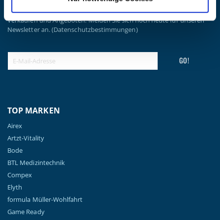
Erhalten Sie die neuesten Informationen zu Veranstaltungen,
Verkäufen und Angeboten. Melden Sie sich noch heute für unseren
Newsletter an.
(Datenschutzbestimmungen)
GO!
TOP MARKEN
Airex
Artzt-Vitality
Bode
BTL Medizintechnik
Compex
Elyth
formula Müller-Wohlfahrt
Game Ready