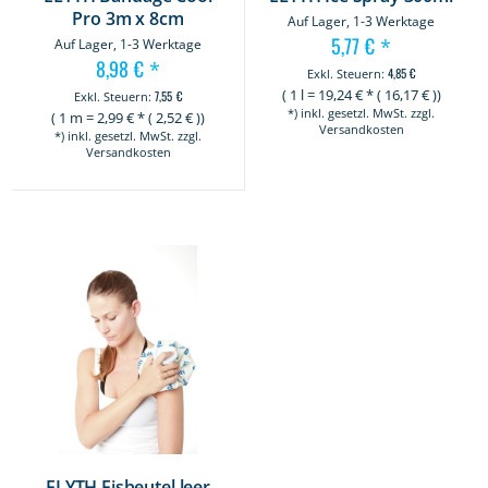
Pro 3m x 8cm
Auf Lager, 1-3 Werktage
5,77 €
*
Auf Lager, 1-3 Werktage
8,98 €
*
4,85 €
(
1 l
=
19,24
€ * (
16,17
€ ))
7,55 €
*) inkl. gesetzl. MwSt. zzgl.
(
1 m
=
2,99
€ * (
2,52
€ ))
Versandkosten
*) inkl. gesetzl. MwSt. zzgl.
Versandkosten
ELYTH Eisbeutel leer