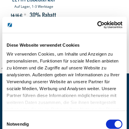
Auf Lager, 1-3 Werktage
30%
Rabatt
*
14,16 €
9,91 €
Sonderangebot
*
8,33 €
*) inkl. gesetzl. MwSt. zzgl.
Versandkosten
Diese Webseite verwendet Cookies
Wir verwenden Cookies, um Inhalte und Anzeigen zu
personalisieren, Funktionen für soziale Medien anbieten
zu können und die Zugriffe auf unsere Website zu
KANZLSPERGER GmbH
analysieren. Außerdem geben wir Informationen zu Ihrer
Verwendung unserer Website an unsere Partner für
KONTAKTIEREN SIE UNS
soziale Medien, Werbung und Analysen weiter. Unsere
ADRESSE
Partner führen diese Informationen möglicherweise mit
Ziegelhöhe 8, Berngau, D-92361
weiteren Daten zusammen, die Sie ihnen bereitgestellt
haben oder die sie im Rahmen Ihrer Nutzung der Dienste
BÜRO HOTLINE
gesammelt haben.
+49 (0) 9181/2593-0
Einwilligungsauswahl
Notwendig
EMAIL