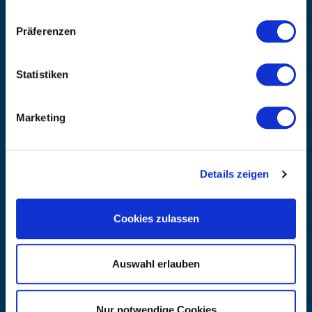
info@kanzlsperger.de
Präferenzen
BERATUNG & BESTELLUNG
Montag – Donnerstag: 08:00 – 17:00
Freitag: 08:00 - 16:00
Statistiken
UNTERNEHMEN
Über Kanzlsperger
Marketing
Kontaktieren Sie uns
AGB nebst Kundeninformationen
Impressum
Details zeigen
INFORMATIONEN
Preisvorschlag erstellen
Versandkosten & Lieferinformationen
Cookies zulassen
Zahlungsbedingungen
Datenschutzerklärung
Auswahl erlauben
Widerrufsbelehrung
Batterieentsorgung & Entsorgung Elektrogeräte
BLEIBE AUF DEM LAUFENDEN
Nur notwendige Cookies