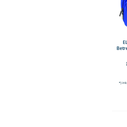
E
Betr
*) in