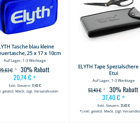
LYTH Tasche blau kleine
euertasche, 25 x 17 x 10cm
Auf Lager, 1-3 Werktage
ELYTH Tape Spezialschere i
30%
Rabatt
*
29,63 €
Etui
20,74 €
Sonderangebot
*
Auf Lager, 1-3 Werktage
17,43 €
30%
Rabatt
*
53,43 €
kl. gesetzl. MwSt. zzgl. Versandkosten
37,40 €
Sonderangebo
*
31,43 €
*) inkl. gesetzl. MwSt. zzgl. Versandk