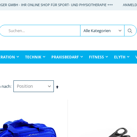
RGER GMBH - IHR ONLINE SHOP FÜR SPORT- UND PHYSIOTHERAPIE +++
ANMELD
Suche
Su
ERATION
TECHNIK
PRAXISBEDARF
FITNESS
ELYTH
n nach
In
absteigender
Reihenfolge