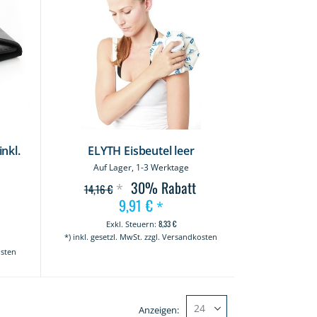
nkl.
ELYTH Eisbeutel leer
Auf Lager, 1-3 Werktage
30%
Rabatt
*
14,16 €
9,91 €
Sonderangebot
*
t
8,33 €
*) inkl. gesetzl. MwSt. zzgl. Versandkosten
osten
Anzeigen