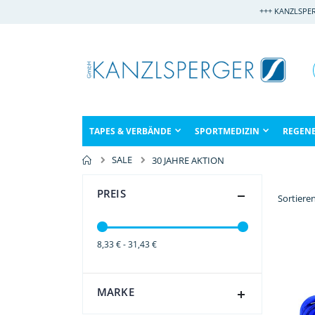
Direkt
+++ KANZLSPE
zum
Inhalt
TAPES & VERBÄNDE
SPORTMEDIZIN
REGEN
SALE
30 JAHRE AKTION
PREIS
Sortiere
8,33 € - 31,43 €
MARKE