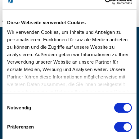
KANZLSPERGER GmbH
Diese Webseite verwendet Cookies
Wir verwenden Cookies, um Inhalte und Anzeigen zu
KONTAKTIEREN SIE UNS
personalisieren, Funktionen für soziale Medien anbieten
zu können und die Zugriffe auf unsere Website zu
ADRESSE
analysieren. Außerdem geben wir Informationen zu Ihrer
Ziegelhöhe 8, Berngau, D-92361
Verwendung unserer Website an unsere Partner für
BÜRO HOTLINE
soziale Medien, Werbung und Analysen weiter. Unsere
+49 (0) 9181/2593-0
Partner führen diese Informationen möglicherweise mit
weiteren Daten zusammen, die Sie ihnen bereitgestellt
EMAIL
haben oder die sie im Rahmen Ihrer Nutzung der Dienste
info@kanzlsperger.de
gesammelt haben.
Einwilligungsauswahl
BERATUNG & BESTELLUNG
Notwendig
Montag – Donnerstag: 08:00 – 17:00
Freitag: 08:00 - 16:00
UNTERNEHMEN
Präferenzen
Über Kanzlsperger