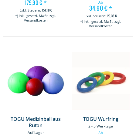
179,90 €
*
Ab
34,90 €
*
151,18 €
*) inkl. gesetzl. MwSt. zzgl.
29,33 €
Versandkosten
*) inkl. gesetzl. MwSt. zzgl.
Versandkosten
TOGU Medizinball aus
TOGU Wurfring
Ruton
2 - 5 Werktage
Auf Lager
Ab