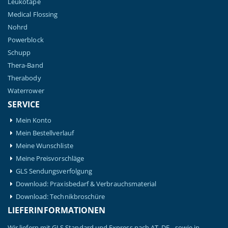
Leukotape
Medical Flossing
Nohrd
Powerblock
Schupp
Thera-Band
Therabody
Waterrower
SERVICE
Mein Konto
Mein Bestellverlauf
Meine Wunschliste
Meine Preisvorschläge
GLS Sendungsverfolgung
Download: Praxisbedarf & Verbrauchsmaterial
Download: Technikbroschüre
LIEFERINFORMATIONEN
Wir liefern mit GLS Standard und Express nach AT, DE - sowie in