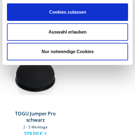
289,90 €
249,00 €
*
*
243,61 €
209,24 €
Cookies zulassen
*) inkl. gesetzl. MwSt. zzgl.
*) inkl. gesetzl. MwSt. zzgl.
Versandkosten
Versandkosten
Auswahl erlauben
Nur notwendige Cookies
TOGU Jumper Pro
schwarz
2 - 5 Werktage
229,00 €
*