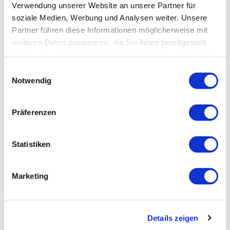
8%
Rabatt
*
229,90 €
Verwendung unserer Website an unsere Partner für
211,50 €
210,00 €
Sonderangebot
*
soziale Medien, Werbung und Analysen weiter. Unsere
*) inkl. gesetzl. MwSt. zzgl.
177,73 €
Versandkosten
Partner führen diese Informationen möglicherweise mit
*) inkl. gesetzl. MwSt. zzgl.
weiteren Daten zusammen, die Sie ihnen bereitgestellt
Versandkosten
haben oder die sie im Rahmen Ihrer Nutzung der Dienste
gesammelt haben.
Einwilligungsauswahl
Notwendig
Präferenzen
Statistiken
Marketing
TOGU Jumper® mit
TOGU Jumper® Mini
actisan® anthrazit
double Set rot und grün
Details zeigen
2 - 5 Werktage
2 - 5 Werktage