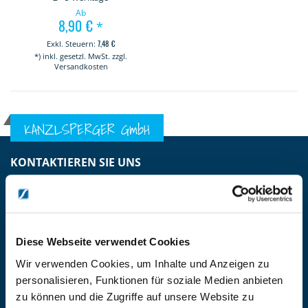
Ab
8,90 €
*
7,48 €
*) inkl. gesetzl. MwSt. zzgl.
Versandkosten
KANZLSPERGER GmbH
KONTAKTIEREN SIE UNS
ADRESSE
Ziegelhöhe 8, Berngau, D-92361
BÜRO HOTLINE
+49 (0) 9181/2593-0
Diese Webseite verwendet Cookies
Wir verwenden Cookies, um Inhalte und Anzeigen zu
EMAIL
personalisieren, Funktionen für soziale Medien anbieten
info@kanzlsperger.de
zu können und die Zugriffe auf unsere Website zu
BERATUNG & BESTELLUNG