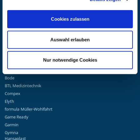
Newsletter an.
(Datenschutzbestimmungen)
Cookies zulassen
GO!
Auswahl erlauben
TOP MARKEN
Nur notwendige Cookies
Airex
Artzt-Vitality
Bode
BTL Medizintechnik
Compex
Elyth
formula Müller-Wohlfahrt
Game Ready
Garmin
Gymna
Hansaplast