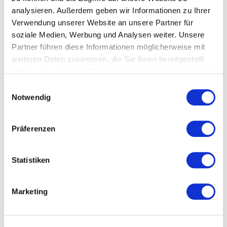
SECA Messband 201
Schutzhüllen für
analysieren. Außerdem geben wir Informationen zu Ihrer
205cm Länge
Domotherm S 40 Stück
Verwendung unserer Website an unsere Partner für
Auf Lager
Auf Lager, 1-3 Werktage
soziale Medien, Werbung und Analysen weiter. Unsere
13,45 €
10,12 €
*
*
Partner führen diese Informationen möglicherweise mit
11,30 €
8,50 €
weiteren Daten zusammen, die Sie ihnen bereitgestellt
*) inkl. gesetzl. MwSt. zzgl.
*) inkl. gesetzl. MwSt. zzgl.
Versandkosten
Versandkosten
haben oder die sie im Rahmen Ihrer Nutzung der Dienste
gesammelt haben.
Einwilligungsauswahl
Notwendig
Präferenzen
Statistiken
Marketing
Domotherm S Infrarot-