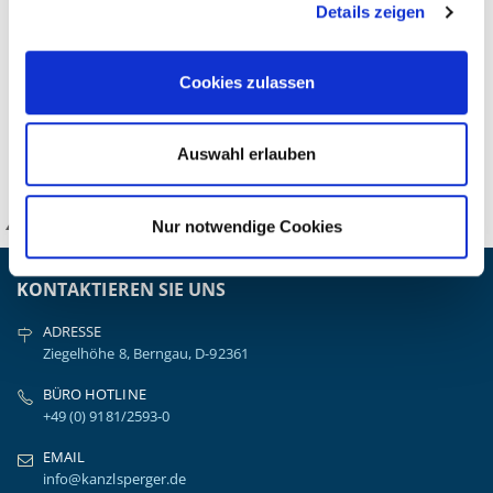
Details zeigen
Ohrthermometer
Auf Lager, 1-3 Werktage
53,55 €
*
Cookies zulassen
45,00 €
*) inkl. gesetzl. MwSt. zzgl.
Versandkosten
Auswahl erlauben
Nur notwendige Cookies
KANZLSPERGER GmbH
KONTAKTIEREN SIE UNS
ADRESSE
Ziegelhöhe 8, Berngau, D-92361
BÜRO HOTLINE
+49 (0) 9181/2593-0
EMAIL
info@kanzlsperger.de