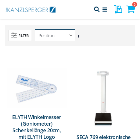
Direkt
Art
0
Meine Pr
Suche
zum
Navigation
Inhalt
Warenk
umschalten
FILTER
In
absteigender
Reihenfolge
ELYTH Winkelmesser
(Goniometer)
Schenkellänge 20cm,
mit ELYTH Logo
SECA 769 elektronische