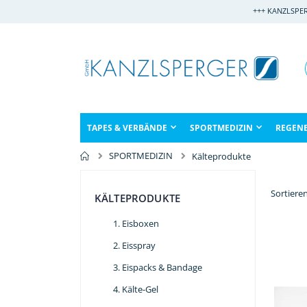
Direkt
+++ KANZLSPE
zum
Inhalt
TAPES & VERBÄNDE
SPORTMEDIZIN
REGEN
SPORTMEDIZIN
Kälteprodukte
Sortiere
KÄLTEPRODUKTE
Eisboxen
Eisspray
Eispacks & Bandage
Kälte-Gel