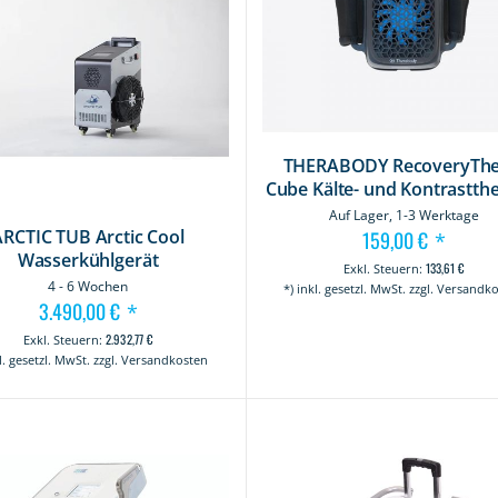
THERABODY RecoveryTh
Cube Kälte- und Kontrastth
Auf Lager, 1-3 Werktage
ARCTIC TUB Arctic Cool
159,00 €
*
Wasserkühlgerät
133,61 €
4 - 6 Wochen
*) inkl. gesetzl. MwSt. zzgl. Versandk
3.490,00 €
*
2.932,77 €
kl. gesetzl. MwSt. zzgl. Versandkosten