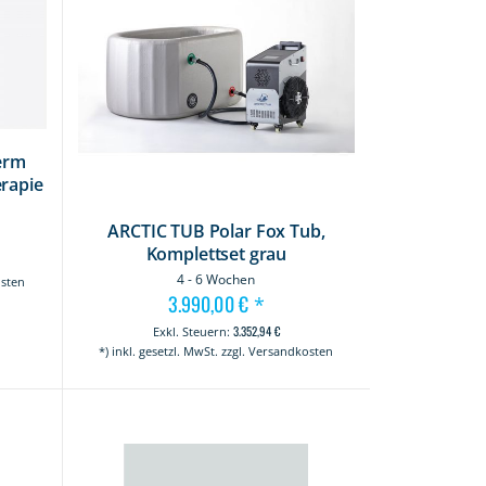
erm
erapie
ARCTIC TUB Polar Fox Tub,
Komplettset grau
4 - 6 Wochen
osten
3.990,00 €
*
3.352,94 €
*) inkl. gesetzl. MwSt. zzgl. Versandkosten