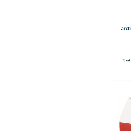
arct
*) in