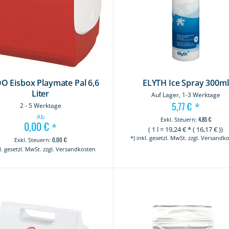
O Eisbox Playmate Pal 6,6
ELYTH Ice Spray 300ml
Liter
Auf Lager, 1-3 Werktage
5,77 €
*
2 - 5 Werktage
Ab
4,85 €
0,00 €
*
(
1 l
=
19,24
€ * (
16,17
€ ))
*) inkl. gesetzl. MwSt. zzgl. Versandk
0,00 €
kl. gesetzl. MwSt. zzgl. Versandkosten