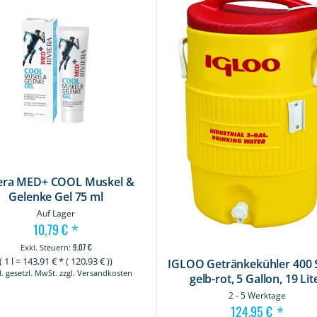
iera MED+ COOL Muskel &
Gelenke Gel 75 ml
Auf Lager
10,79 €
*
9,07 €
(
1 l
=
143,91
€ * (
120,93
€ ))
IGLOO Getränkekühler 400 
kl. gesetzl. MwSt. zzgl. Versandkosten
gelb-rot, 5 Gallon, 19 Lit
2 - 5 Werktage
124,95 €
*