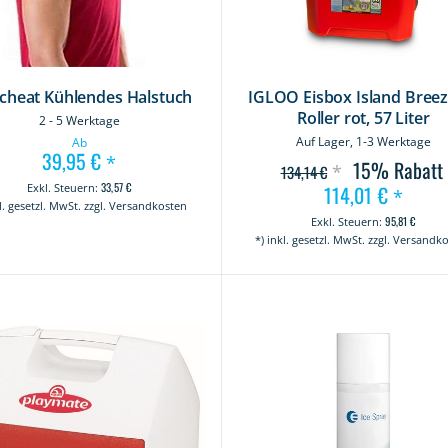
icheat Kühlendes Halstuch
IGLOO Eisbox Island Breez
Roller rot, 57 Liter
2 - 5 Werktage
Auf Lager, 1-3 Werktage
Ab
39,95 €
*
15%
Rabatt
*
134,14 €
33,57 €
114,01 €
Sonderangebo
*
kl. gesetzl. MwSt. zzgl. Versandkosten
95,81 €
*) inkl. gesetzl. MwSt. zzgl. Versandk