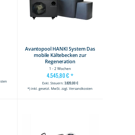
Avantopool HANKI System Das
mobile Kältebecken zur
Regeneration
1 - 2 Wochen
4.545,80 €
*
osten
3.820,00 €
*) inkl. gesetzl. MwSt. zzgl. Versandkosten