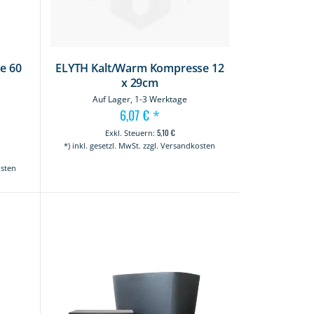
e 60
ELYTH Kalt/Warm Kompresse 12
x 29cm
Auf Lager, 1-3 Werktage
6,07 €
*
5,10 €
t
*) inkl. gesetzl. MwSt. zzgl. Versandkosten
osten