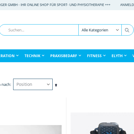
RGER GMBH - IHR ONLINE SHOP FÜR SPORT- UND PHYSIOTHERAPIE +++
ANMELD
Suche
Su
ERATION
TECHNIK
PRAXISBEDARF
FITNESS
ELYTH
n nach
In
absteigender
Reihenfolge