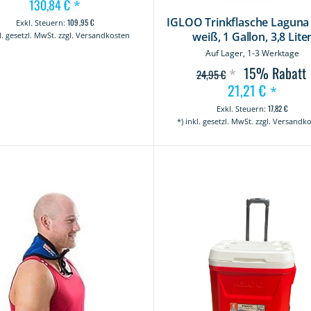
130,84 €
*
IGLOO Trinkflasche Laguna 
109,95 €
weiß, 1 Gallon, 3,8 Lite
kl. gesetzl. MwSt. zzgl. Versandkosten
Auf Lager, 1-3 Werktage
15%
Rabatt
*
24,95 €
21,21 €
Sonderangebo
*
17,82 €
*) inkl. gesetzl. MwSt. zzgl. Versandk