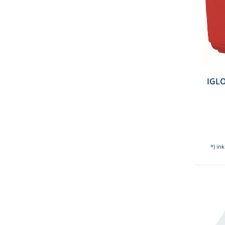
IGLO
*) in