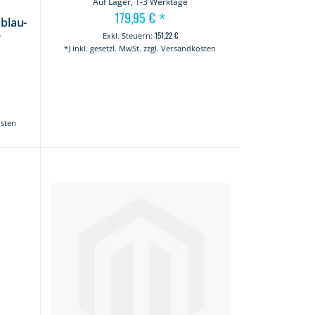
Auf Lager, 1-3 Werktage
179,95 €
*
blau-
151,22 €
r
*) inkl. gesetzl. MwSt. zzgl. Versandkosten
t
osten