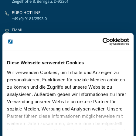
Ziegelhöhe 8, Berngau, D-92361
BÜRO HOTLINE
+49 (0) 9181/2593-0
EMAIL
info@kanzlsperger.de
BERATUNG & BESTELLUNG
Montag – Donnerstag: 08:00 – 17:00
Freitag: 08:00 - 16:00
Diese Webseite verwendet Cookies
UNTERNEHMEN
Wir verwenden Cookies, um Inhalte und Anzeigen zu
Über Kanzlsperger
personalisieren, Funktionen für soziale Medien anbieten
Kontaktieren Sie uns
zu können und die Zugriffe auf unsere Website zu
AGB nebst Kundeninformationen
analysieren. Außerdem geben wir Informationen zu Ihrer
Impressum
Verwendung unserer Website an unsere Partner für
INFORMATIONEN
soziale Medien, Werbung und Analysen weiter. Unsere
Partner führen diese Informationen möglicherweise mit
Preisvorschlag erstellen
weiteren Daten zusammen, die Sie ihnen bereitgestellt
Versandkosten & Lieferinformationen
haben oder die sie im Rahmen Ihrer Nutzung der Dienste
Zahlungsbedingungen