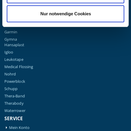
Compex
Elyth
Nur notwendige Cookies
formula Müller-Wohlfahrt
Game Ready
Garmin
Gymna
Hansaplast
Igloo
Leukotape
Medical Flossing
Nohrd
Powerblock
Schupp
Thera-Band
Therabody
Waterrower
SERVICE
Mein Konto