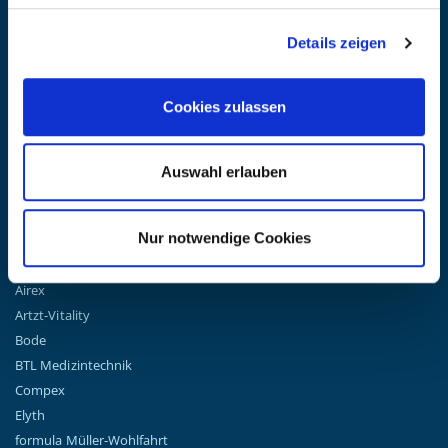
BLEIBE AUF DEM LAUFENDEN
Details zeigen
Erhalten Sie die neuesten Informationen zu Veranstaltungen,
Verkäufen und Angeboten. Melden Sie sich noch heute für unseren
Newsletter an.
(Datenschutzbestimmungen)
Cookies zulassen
GO!
Auswahl erlauben
Nur notwendige Cookies
TOP MARKEN
Airex
Artzt-Vitality
Bode
BTL Medizintechnik
Compex
Elyth
formula Müller-Wohlfahrt