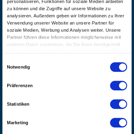
personalisieren, Funktionen für soziale Medien anbieten
zu können und die Zugriffe auf unsere Website zu
EMAIL
info@kanzlsperger.de
analysieren. Außerdem geben wir Informationen zu Ihrer
Verwendung unserer Website an unsere Partner für
BERATUNG & BESTELLUNG
soziale Medien, Werbung und Analysen weiter. Unsere
Montag – Donnerstag: 08:00 – 17:00
Freitag: 08:00 - 16:00
Partner führen diese Informationen möglicherweise mit
weiteren Daten zusammen, die Sie ihnen bereitgestellt
UNTERNEHMEN
haben oder die sie im Rahmen Ihrer Nutzung der Dienste
Über Kanzlsperger
gesammelt haben.
Einwilligungsauswahl
Kontaktieren Sie uns
Notwendig
AGB nebst Kundeninformationen
Impressum
INFORMATIONEN
Präferenzen
Preisvorschlag erstellen
Versandkosten & Lieferinformationen
Statistiken
Zahlungsbedingungen
Datenschutzerklärung
Marketing
Widerrufsbelehrung
Batterieentsorgung & Entsorgung Elektrogeräte