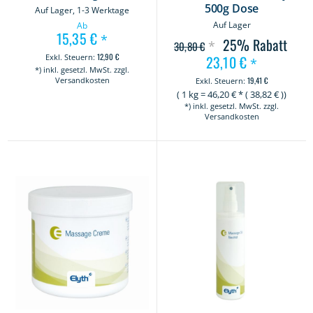
500g Dose
Auf Lager, 1-3 Werktage
Auf Lager
Ab
15,35 €
*
25%
Rabatt
*
30,80 €
12,90 €
23,10 €
Sonderangebot
*
*) inkl. gesetzl. MwSt. zzgl.
Versandkosten
19,41 €
(
1 kg
=
46,20
€ * (
38,82
€ ))
*) inkl. gesetzl. MwSt. zzgl.
Versandkosten