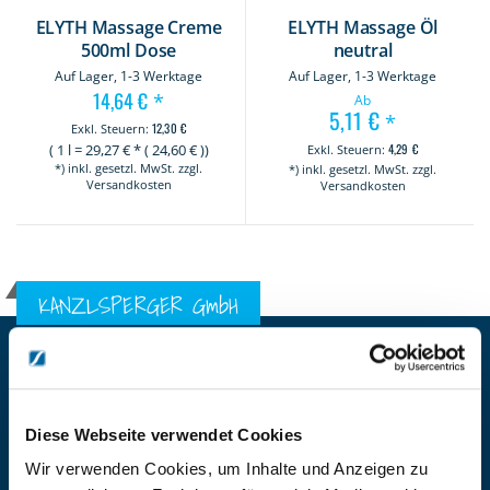
ELYTH Massage Creme
ELYTH Massage Öl
500ml Dose
neutral
Auf Lager, 1-3 Werktage
Auf Lager, 1-3 Werktage
14,64 €
*
Ab
5,11 €
*
12,30 €
(
1 l
=
29,27
€ * (
24,60
€ ))
4,29 €
*) inkl. gesetzl. MwSt. zzgl.
*) inkl. gesetzl. MwSt. zzgl.
Versandkosten
Versandkosten
KANZLSPERGER GmbH
KONTAKTIEREN SIE UNS
ADRESSE
Ziegelhöhe 8, Berngau, D-92361
Diese Webseite verwendet Cookies
BÜRO HOTLINE
Wir verwenden Cookies, um Inhalte und Anzeigen zu
+49 (0) 9181/2593-0