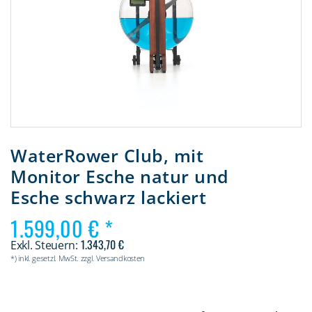
Zum
Anfang
WaterRower Club, mit
der
Monitor Esche natur und
Bildergalerie
springen
Esche schwarz lackiert
1.599,00 €
1.343,70 €
*) inkl. gesetzl. MwSt. zzgl. Versandkosten