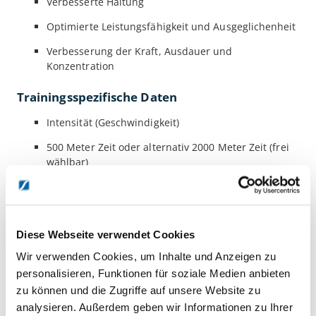
Verbesserte Haltung
Optimierte Leistungsfähigkeit und Ausgeglichenheit
Verbesserung der Kraft, Ausdauer und
Konzentration
Trainingsspezifische Daten
Intensität (Geschwindigkeit)
500 Meter Zeit oder alternativ 2000 Meter Zeit (frei
wählbar)
Zeit
Watt und Kalorienverbrauch je Stunde
Diese Webseite verwendet Cookies
Herzfrequenz (mit Brustgurt und Empfänger)
Wir verwenden Cookies, um Inhalte und Anzeigen zu
Distanz in Kilometer und Meter
personalisieren, Funktionen für soziale Medien anbieten
Zonentraining (Summe der Ruderschläge sowie die
zu können und die Zugriffe auf unsere Website zu
dafür benötigte Zeit)
analysieren. Außerdem geben wir Informationen zu Ihrer