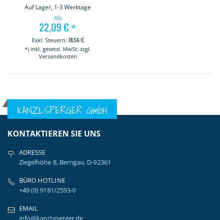
Auf Lager, 1-3 Werktage
Ab
22,09 €
*
18,56 €
*) inkl. gesetzl. MwSt. zzgl.
Versandkosten
KANZLSPERGER GmbH
KONTAKTIEREN SIE UNS
ADRESSE
Ziegelhöhe 8, Berngau, D-92361
BÜRO HOTLINE
+49 (0) 9181/2593-0
EMAIL
info@kanzlsperger.de