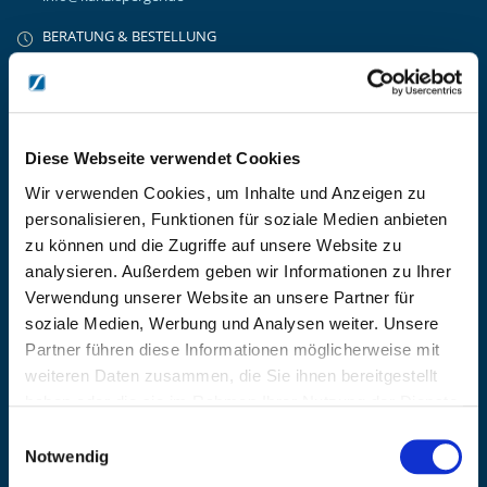
BERATUNG & BESTELLUNG
Montag – Donnerstag: 08:00 – 17:00
Freitag: 08:00 - 16:00
UNTERNEHMEN
Über Kanzlsperger
Diese Webseite verwendet Cookies
Kontaktieren Sie uns
Wir verwenden Cookies, um Inhalte und Anzeigen zu
AGB nebst Kundeninformationen
personalisieren, Funktionen für soziale Medien anbieten
Impressum
zu können und die Zugriffe auf unsere Website zu
INFORMATIONEN
analysieren. Außerdem geben wir Informationen zu Ihrer
Preisvorschlag erstellen
Verwendung unserer Website an unsere Partner für
Versandkosten & Lieferinformationen
soziale Medien, Werbung und Analysen weiter. Unsere
Zahlungsbedingungen
Partner führen diese Informationen möglicherweise mit
Datenschutzerklärung
weiteren Daten zusammen, die Sie ihnen bereitgestellt
Widerrufsbelehrung
haben oder die sie im Rahmen Ihrer Nutzung der Dienste
Batterieentsorgung & Entsorgung Elektrogeräte
gesammelt haben.
Einwilligungsauswahl
BLEIBE AUF DEM LAUFENDEN
Notwendig