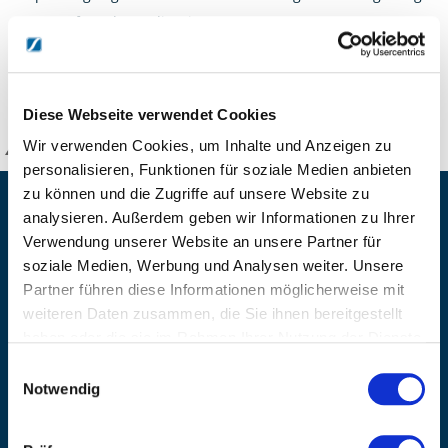
von Kraft und Koordination
DETAILS
Diese Webseite verwendet Cookies
Wir verwenden Cookies, um Inhalte und Anzeigen zu
KANZLSPERGER GmbH
personalisieren, Funktionen für soziale Medien anbieten
zu können und die Zugriffe auf unsere Website zu
KONTAKTIEREN SIE UNS
analysieren. Außerdem geben wir Informationen zu Ihrer
Verwendung unserer Website an unsere Partner für
ADRESSE
soziale Medien, Werbung und Analysen weiter. Unsere
Ziegelhöhe 8, Berngau, D-92361
Partner führen diese Informationen möglicherweise mit
BÜRO HOTLINE
weiteren Daten zusammen, die Sie ihnen bereitgestellt
+49 (0) 9181/2593-0
haben oder die sie im Rahmen Ihrer Nutzung der Dienste
EMAIL
gesammelt haben.
Einwilligungsauswahl
info@kanzlsperger.de
Notwendig
BERATUNG & BESTELLUNG
Montag – Donnerstag: 08:00 – 17:00