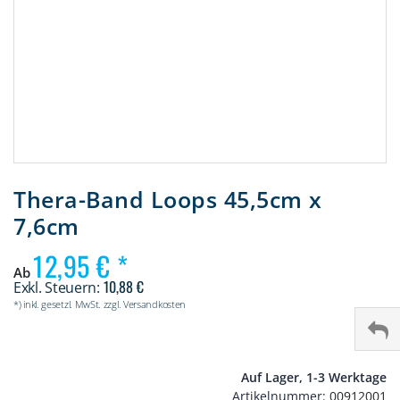
Zum
Anfang
Thera-Band Loops 45,5cm x
der
7,6cm
Bildergalerie
springen
12,95 €
Ab
10,88 €
*) inkl. gesetzl. MwSt. zzgl. Versandkosten
Auf Lager, 1-3 Werktage
Artikelnummer
00912001