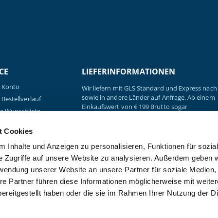
CE
LIEFERINFORMATIONEN
 Konto
Wir liefern mit GLS Standard und Express nach 
sowie in andere Länder auf Anfrage. Ab einem
Bestellverlauf
Einkaufswert von € 199 Brutto sogar
e Wunschliste
versandkostenfrei.
e Preisvorschläge
t Cookies
Sendungsverfolgung
 Inhalte und Anzeigen zu personalisieren, Funktionen für sozia
load: Praxisbedarf &
rauchsmaterial
e Zugriffe auf unsere Website zu analysieren. Außerdem geben w
load:
rwendung unserer Website an unsere Partner für soziale Medien
nikbroschüre
re Partner führen diese Informationen möglicherweise mit weite
ereitgestellt haben oder die sie im Rahmen Ihrer Nutzung der D