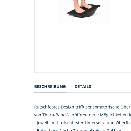
Zum
Anfang
der
BESCHREIBUNG
DETAILS
Bildergalerie
springen
Rutschfestes Design trifft sensomotorische Ober
von Thera-Band® eröffnen neue Möglichkeiten i
- Jeweils mit rutschfester Unterseite und Oberfl
- Belastbare Fläche Therapiekreisel: Ø 41 cm