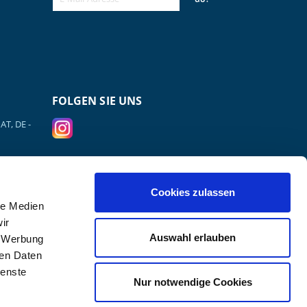
FOLGEN SIE UNS
AT, DE -
VERSANDPARTNER
Cookies zulassen
le Medien
ir
Auswahl erlauben
, Werbung
ren Daten
ienste
Nur notwendige Cookies