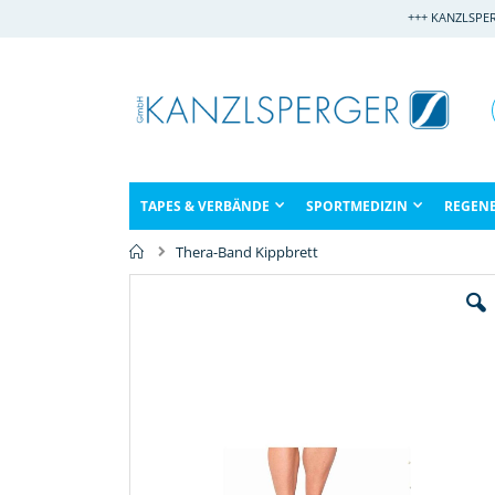
Direkt
+++ KANZLSPE
zum
Inhalt
TAPES & VERBÄNDE
SPORTMEDIZIN
REGEN
Thera-Band Kippbrett
Zum
Ende
der
Bildergalerie
springen