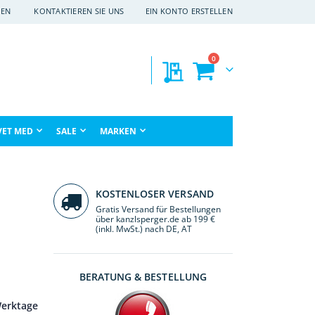
EN
KONTAKTIEREN SIE UNS
EIN KONTO ERSTELLEN
Artikel
0
Meine Preisanfragen
Warenkorb
che
VET MED
SALE
MARKEN
KOSTENLOSER VERSAND
Gratis Versand für Bestellungen
über kanzlsperger.de ab 199 €
(inkl. MwSt.) nach DE, AT
BERATUNG & BESTELLUNG
Werktage