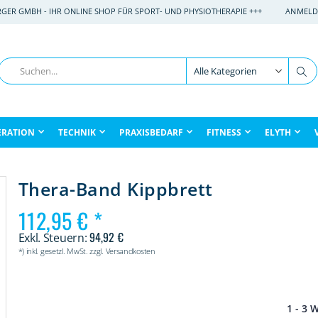
RGER GMBH - IHR ONLINE SHOP FÜR SPORT- UND PHYSIOTHERAPIE +++
ANMELD
Suche
Su
ERATION
TECHNIK
PRAXISBEDARF
FITNESS
ELYTH
Thera-Band Kippbrett
112,95 €
94,92 €
*) inkl. gesetzl. MwSt. zzgl. Versandkosten
1 - 3 