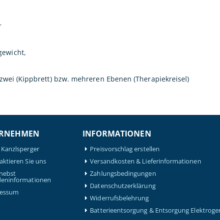
r
gewicht,
n zwei (Kippbrett) bzw. mehreren Ebenen (Therapiekreisel)
RNEHMEN
INFORMATIONEN
 Kanzlsperger
Preisvorschlag erstellen
aktieren Sie uns
Versandkosten & Lieferinformationen
nebst
Zahlungsbedingungen
eninformationen
Datenschutzerklärung
ressum
Widerrufsbelehrung
Batterieentsorgung & Entsorgung Elektroge