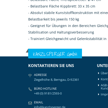
- Belastbare Fläche Kippbrett: 33 x 35 cm
- Absolut stabile Kunststoffkonstruktion mit eine
Belastbarkeit bis jeweils 150 kg
- Geeignet für Übungen in den Bereichen Gleich
Stabilisation und Haltungsverbesserung
- Trainiert Gleichgewicht und Gelenkstabilität i
KANZLSPERGER GmbH
KONTAKTIEREN SIE UNS
UNTE
Über
ADRESSE
Kont
Ziegelhöhe 8, Berngau, D-92361
AGB 
Kund
BÜRO HOTLINE
+49 (0) 9181/2593-0
Imp
EMAIL
info@kanzlsperger.de