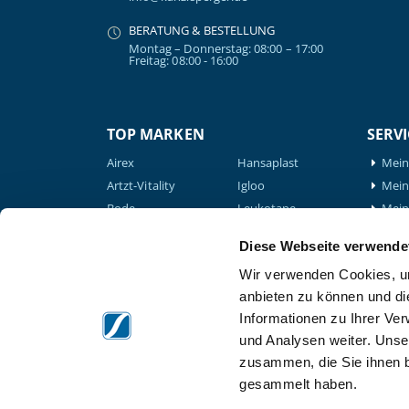
BERATUNG & BESTELLUNG
Montag – Donnerstag: 08:00 – 17:00
Freitag: 08:00 - 16:00
TOP MARKEN
SERVI
Airex
Hansaplast
Mein
Artzt-Vitality
Igloo
Mein 
Bode
Leukotape
Mein
BTL
Medical Flossing
Mein
Medizintechnik
Diese Webseite verwende
Nohrd
GLS 
Compex
Wir verwenden Cookies, um
Powerblock
Down
Elyth
Verb
anbieten zu können und di
Schupp
formula Müller-
Down
Informationen zu Ihrer Ve
Thera-Band
Wohlfahrt
Tech
und Analysen weiter. Unse
Therabody
Game Ready
zusammen, die Sie ihnen b
Waterrower
Garmin
gesammelt haben.
Gymna