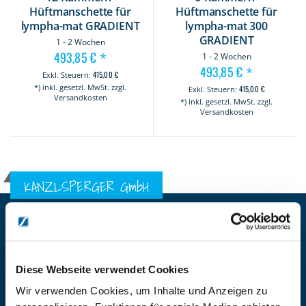
Hüftmanschette für
Hüftmanschette für
lympha-mat GRADIENT
lympha-mat 300
GRADIENT
1 - 2 Wochen
493,85 €
*
1 - 2 Wochen
493,85 €
*
415,00 €
*) inkl. gesetzl. MwSt. zzgl.
415,00 €
Versandkosten
*) inkl. gesetzl. MwSt. zzgl.
Versandkosten
KANZLSPERGER GmbH
KONTAKTIEREN SIE UNS
ADRESSE
Ziegelhöhe 8, Berngau, D-92361
Diese Webseite verwendet Cookies
BÜRO HOTLINE
Wir verwenden Cookies, um Inhalte und Anzeigen zu
+49 (0) 9181/2593-0