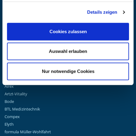
BLEIBE AUF DEM LAUFENDEN
Details zeigen
Erhalten Sie die neuesten Informationen zu Veranstaltungen,
Verkäufen und Angeboten. Melden Sie sich noch heute für unseren
Newsletter an.
(Datenschutzbestimmungen)
Cookies zulassen
GO!
Auswahl erlauben
Nur notwendige Cookies
TOP MARKEN
Airex
Artzt-Vitality
Bode
BTL Medizintechnik
Compex
Elyth
formula Müller-Wohlfahrt