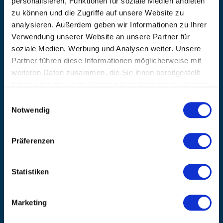
personalisieren, Funktionen für soziale Medien anbieten
EMAIL
zu können und die Zugriffe auf unsere Website zu
info@kanzlsperger.de
analysieren. Außerdem geben wir Informationen zu Ihrer
Verwendung unserer Website an unsere Partner für
BERATUNG & BESTELLUNG
soziale Medien, Werbung und Analysen weiter. Unsere
Montag – Donnerstag: 08:00 – 17:00
Freitag: 08:00 - 16:00
Partner führen diese Informationen möglicherweise mit
weiteren Daten zusammen, die Sie ihnen bereitgestellt
UNTERNEHMEN
haben oder die sie im Rahmen Ihrer Nutzung der Dienste
Über Kanzlsperger
gesammelt haben.
Einwilligungsauswahl
Kontaktieren Sie uns
Notwendig
AGB nebst Kundeninformationen
Impressum
INFORMATIONEN
Präferenzen
Preisvorschlag erstellen
Versandkosten & Lieferinformationen
Statistiken
Zahlungsbedingungen
Datenschutzerklärung
Marketing
Widerrufsbelehrung
Batterieentsorgung & Entsorgung Elektrogeräte