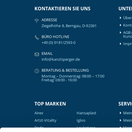
KONTAKTIEREN SIE UNS
UNTE
Über
ADRESSE
Kont
Ziegelhöhe 8, Berngau, D-92361
AGB 
Kund
BÜRO HOTLINE
+49 (0) 9181/2593-0
Imp
EMAIL
info@kanzlsperger.de
BERATUNG & BESTELLUNG
Montag – Donnerstag: 08:00 – 17:00
Freitag: 08:00 - 16:00
TOP MARKEN
SERVI
Airex
Hansaplast
Mein
Artzt-Vitality
Igloo
Mein 
Bode
Leukotape
Mein