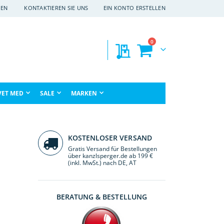
EN
KONTAKTIEREN SIE UNS
EIN KONTO ERSTELLEN
Artikel
0
Meine Preisanfragen
Warenkorb
che
VET MED
SALE
MARKEN
KOSTENLOSER VERSAND
Gratis Versand für Bestellungen
über kanzlsperger.de ab 199 €
(inkl. MwSt.) nach DE, AT
BERATUNG & BESTELLUNG