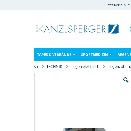
Direkt
+++ KANZLSPE
zum
Inhalt
TAPES & VERBÄNDE
SPORTMEDIZIN
REGEN
TECHNIK
Liegen elektrisch
Liegenzubeh
Zum
Ende
der
Bildergalerie
springen