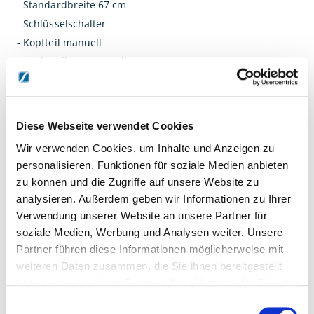
- Standardbreite 67 cm
- Schlüsselschalter
- Kopfteil manuell
- Dachstellung manuell
- Rückenteil manuell
- One Click Armstützen mit Gesichtsöffnung und Ergomax
Diese Webseite verwendet Cookies
Spezifikationen
Wir verwenden Cookies, um Inhalte und Anzeigen zu
Abmessungen: 206 x 67 cm
personalisieren, Funktionen für soziale Medien anbieten
Gewicht: ± 95 – 110 kg (modellabhängig)
zu können und die Zugriffe auf unsere Website zu
Höhenverstellung: t ± 47 – 97 cm
analysieren. Außerdem geben wir Informationen zu Ihrer
Hebekapazität: max. 200 kg
Verwendung unserer Website an unsere Partner für
Netzspannung: 100 - 240 VAC, 50 - 60 Hz
soziale Medien, Werbung und Analysen weiter. Unsere
Partner führen diese Informationen möglicherweise mit
Stromverbrauch: n max. 3,0 A (modellabhängig)
weiteren Daten zusammen, die Sie ihnen bereitgestellt
Isolationsklasse: II
haben oder die sie im Rahmen Ihrer Nutzung der Dienste
Geräteklassifi kation I: I
gesammelt haben.
Einwilligungsauswahl
Angewandte Teile: Type BF