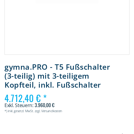
Zum
Anfang
gymna.PRO - T5 Fußschalter
der
(3-teilig) mit 3-teiligem
Bildergalerie
springen
Kopfteil, inkl. Fußschalter
4.712,40 €
3.960,00 €
*) inkl. gesetzl. MwSt. zzgl. Versandkosten