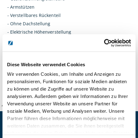
- Armstützen
- Verstellbares Rückenteil
- Ohne Dachstellung
- Elektrische Höhenverstellung
- Bedienung mit i-Control
- Sicherheitsschalter
Diese Webseite verwendet Cookies
Abbildung inkl. Sonderzubehör (gegen Aufpreis)
Wir verwenden Cookies, um Inhalte und Anzeigen zu
personalisieren, Funktionen für soziale Medien anbieten
DETAILS
zu können und die Zugriffe auf unsere Website zu
analysieren. Außerdem geben wir Informationen zu Ihrer
Verwendung unserer Website an unsere Partner für
KANZLSPERGER GmbH
soziale Medien, Werbung und Analysen weiter. Unsere
Partner führen diese Informationen möglicherweise mit
KONTAKTIEREN SIE UNS
weiteren Daten zusammen, die Sie ihnen bereitgestellt
haben oder die sie im Rahmen Ihrer Nutzung der Dienste
ADRESSE