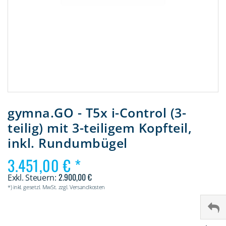
Zum
Anfang
gymna.GO - T5x i-Control (3-
der
teilig) mit 3-teiligem Kopfteil,
Bildergalerie
springen
inkl. Rundumbügel
3.451,00 €
2.900,00 €
*) inkl. gesetzl. MwSt. zzgl. Versandkosten