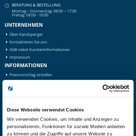
BERATUNG & BESTELLUNG
Montag – Donnerstag: 08:00 – 17:00
Freitag: 08:00 - 16:00
UNTERNEHMEN
Über Kanzlsperger
Kontaktieren Sie uns
AGB nebst Kundeninformationen
Impressum
INFORMATIONEN
Preisvorschlag erstellen
Versandkosten & Lieferinformationen
Zahlungsbedingungen
Datenschutzerklärung
Widerrufsbelehrung
Diese Webseite verwendet Cookies
Batterieentsorgung & Entsorgung Elektrogeräte
Wir verwenden Cookies, um Inhalte und Anzeigen zu
BLEIBE AUF DEM LAUFENDEN
personalisieren, Funktionen für soziale Medien anbieten
Erhalten Sie die neuesten Informationen zu Veranstaltungen,
zu können und die Zugriffe auf unsere Website zu