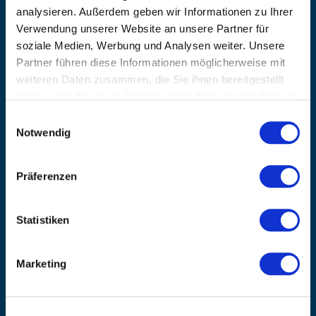
Verkäufen und Angeboten. Melden Sie sich noch heute für unseren
analysieren. Außerdem geben wir Informationen zu Ihrer
Newsletter an.
(Datenschutzbestimmungen)
Verwendung unserer Website an unsere Partner für
soziale Medien, Werbung und Analysen weiter. Unsere
GO!
Partner führen diese Informationen möglicherweise mit
weiteren Daten zusammen, die Sie ihnen bereitgestellt
haben oder die sie im Rahmen Ihrer Nutzung der Dienste
gesammelt haben.
Einwilligungsauswahl
TOP MARKEN
Notwendig
Airex
Artzt-Vitality
Präferenzen
Bode
BTL Medizintechnik
Statistiken
Compex
Elyth
formula Müller-Wohlfahrt
Marketing
Game Ready
Garmin
Gymna