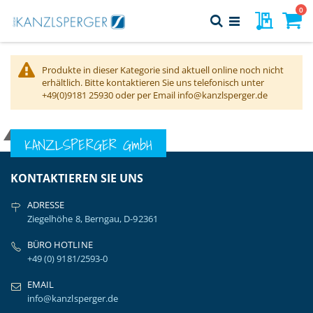
Direkt
Art
0
Meine Pr
Suche
zum
Navigation
Inhalt
Warenk
umschalten
Produkte in dieser Kategorie sind aktuell online noch nicht
erhältlich. Bitte kontaktieren Sie uns telefonisch unter
+49(0)9181 25930 oder per Email info@kanzlsperger.de
KANZLSPERGER GmbH
KONTAKTIEREN SIE UNS
ADRESSE
Ziegelhöhe 8, Berngau, D-92361
BÜRO HOTLINE
+49 (0) 9181/2593-0
EMAIL
info@kanzlsperger.de