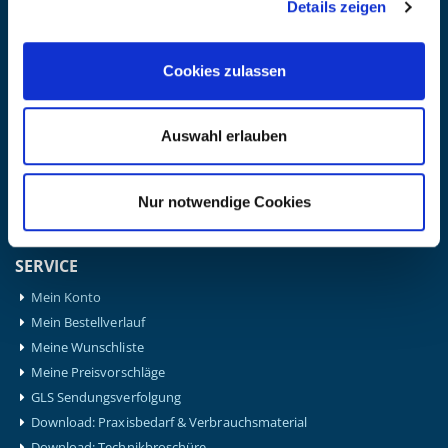
Details zeigen
Hansaplast
Igloo
Leukotape
Cookies zulassen
Medical Flossing
Nohrd
Auswahl erlauben
Powerblock
Schupp
Thera-Band
Nur notwendige Cookies
Therabody
Waterrower
SERVICE
Mein Konto
Mein Bestellverlauf
Meine Wunschliste
Meine Preisvorschläge
GLS Sendungsverfolgung
Download: Praxisbedarf & Verbrauchsmaterial
Download: Technikbroschüre