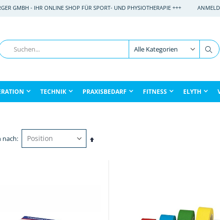
RGER GMBH - IHR ONLINE SHOP FÜR SPORT- UND PHYSIOTHERAPIE +++
ANMELD
Suche
Su
ERATION
TECHNIK
PRAXISBEDARF
FITNESS
ELYTH
n nach
In
absteigender
Reihenfolge