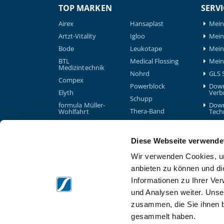
TOP MARKEN
SERVI
Airex
Hansaplast
Mein
Artzt-Vitality
Igloo
Mein 
Bode
Leukotape
Mein
BTL
Medical Flossing
Mein
Medizintechnik
Nohrd
GLS 
Compex
Powerblock
Down
Elyth
Verb
Schupp
formula Müller-
Down
Thera-Band
Wohlfahrt
Tech
Therabody
Game Ready
Waterrower
Garmin
Diese Webseite verwende
Gymna
Wir verwenden Cookies, um
anbieten zu können und di
Informationen zu Ihrer Ve
und Analysen weiter. Unse
zusammen, die Sie ihnen b
gesammelt haben.