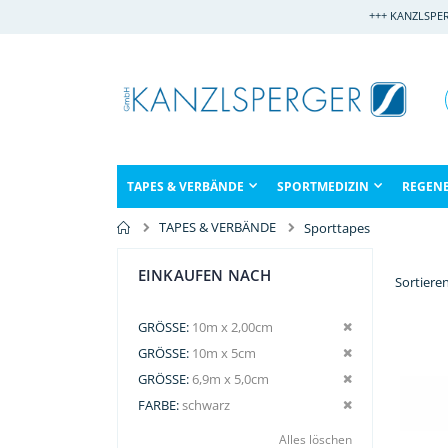
Direkt
+++ KANZLSPE
zum
Inhalt
TAPES & VERBÄNDE
SPORTMEDIZIN
REGEN
TAPES & VERBÄNDE
Sporttapes
EINKAUFEN NACH
Sortiere
Dies entfernen
GRÖSSE
10m x 2,00cm
Dies entfernen
GRÖSSE
10m x 5cm
Dies entfernen
GRÖSSE
6,9m x 5,0cm
Dies entfernen
FARBE
schwarz
Alles löschen