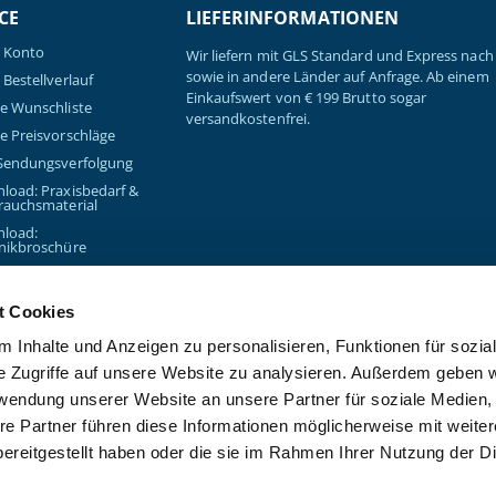
CE
LIEFERINFORMATIONEN
 Konto
Wir liefern mit GLS Standard und Express nach 
sowie in andere Länder auf Anfrage. Ab einem
Bestellverlauf
Einkaufswert von € 199 Brutto sogar
e Wunschliste
versandkostenfrei.
e Preisvorschläge
Sendungsverfolgung
load: Praxisbedarf &
rauchsmaterial
load:
nikbroschüre
t Cookies
 Inhalte und Anzeigen zu personalisieren, Funktionen für sozia
e Zugriffe auf unsere Website zu analysieren. Außerdem geben w
rwendung unserer Website an unsere Partner für soziale Medien
Copyright © 2026 - Kanzlsperge
re Partner führen diese Informationen möglicherweise mit weite
ereitgestellt haben oder die sie im Rahmen Ihrer Nutzung der D