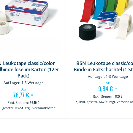
 Leukotape classic/color
BSN Leukotape classic/co
lbinde lose im Karton (12er
Binde in Faltschachtel (1 S
Pack)
Auf Lager, 1-3 Werktage
Auf Lager, 1-3 Werktage
Ab
9,84 €
*
Ab
78,77 €
*
8,27 €
*) inkl. gesetzl. MwSt. zzgl. Versandk
66,19 €
kl. gesetzl. MwSt. zzgl. Versandkosten