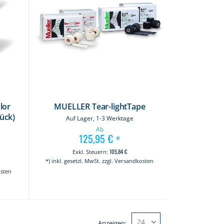
lor
MUELLER Tear-lightTape
tück)
Auf Lager, 1-3 Werktage
Ab
125,95 €
*
105,84 €
*) inkl. gesetzl. MwSt. zzgl. Versandkosten
osten
Anzeigen