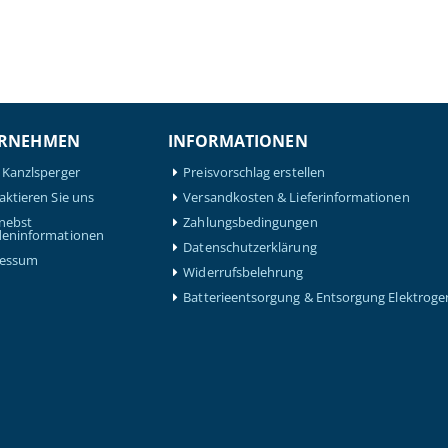
RNEHMEN
INFORMATIONEN
 Kanzlsperger
Preisvorschlag erstellen
aktieren Sie uns
Versandkosten & Lieferinformationen
nebst
Zahlungsbedingungen
eninformationen
Datenschutzerklärung
ressum
Widerrufsbelehrung
Batterieentsorgung & Entsorgung Elektroge