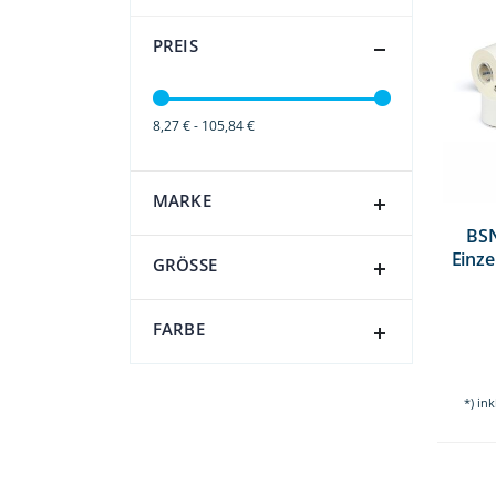
PREIS
8,27 € - 105,84 €
MARKE
BSN
Einze
GRÖSSE
FARBE
*) in