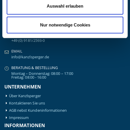
Auswahl erlauben
KONTAKTIEREN SIE UNS
ADRESSE
Ziegelhöhe 8, Berngau, D-92361
Nur notwendige Cookies
BÜRO HOTLINE
+49 (0) 9181/2593-0
EMAIL
info@kanzlsperger.de
BERATUNG & BESTELLUNG
Montag – Donnerstag: 08:00 – 17:00
Freitag: 08:00 - 16:00
UNTERNEHMEN
Über Kanzlsperger
Kontaktieren Sie uns
AGB nebst Kundeninformationen
Impressum
INFORMATIONEN