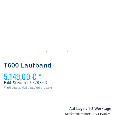
Zum
Anfang
T600 Laufband
der
Bildergalerie
5.149,00 €
springen
4.326,89 €
*) inkl. gesetzl. MwSt. zzgl. Versandkosten
Auf Lager, 1-3 Werktage
Artikelnummer
150050025