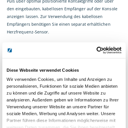
Puls über optimal positionierte Kontaktgriffe oder über
den eingebauten, kabellosen Empfänger auf der Konsole
anzeigen lassen. Zur Verwendung des kabellosen
Empfängers benötigen Sie einen separat erhältlichen
Herzfrequenz-Sensor.
Produkteigenschaften:
- UltraZone Dämpfungssystem
- Integrierter Flaschenhalter
- Integrierter Lesehalter
Diese Webseite verwendet Cookies
- Anzeige: Zeit, Tempo, Steigung, Distanz,
Wir verwenden Cookies, um Inhalte und Anzeigen zu
Geschwindigkeit, Stufe, Kalorien, METs, HF-Ziel, Aktuelle
personalisieren, Funktionen für soziale Medien anbieten
zu können und die Zugriffe auf unsere Website zu
HF, Profil
analysieren. Außerdem geben wir Informationen zu Ihrer
- Programme: Manuell, Intervall, Zielzeit, Zieldistanz,
Verwendung unserer Website an unsere Partner für
Zielkalorien, Zufall, HZ-Zeit, Gewichtsabnahme, Fitnesstest
soziale Medien, Werbung und Analysen weiter. Unsere
- Messmöglichkeiten Herzfrequenz: Kontaktgriffe,
Partner führen diese Informationen möglicherweise mit
Drahtlosempfänger
weiteren Daten zusammen, die Sie ihnen bereitgestellt