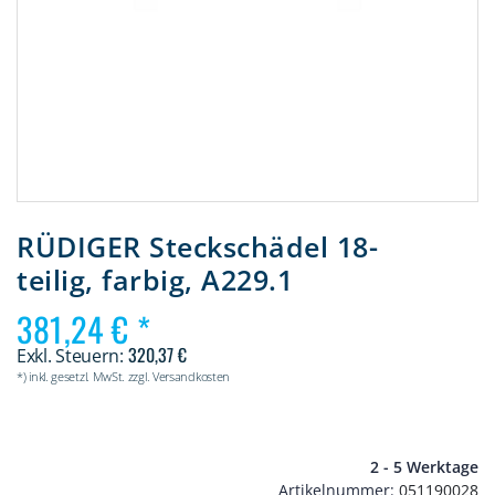
Zum
Anfang
RÜDIGER Steckschädel 18-
der
teilig, farbig, A229.1
Bildergalerie
springen
381,24 €
320,37 €
*) inkl. gesetzl. MwSt. zzgl. Versandkosten
2 - 5 Werktage
Artikelnummer
051190028