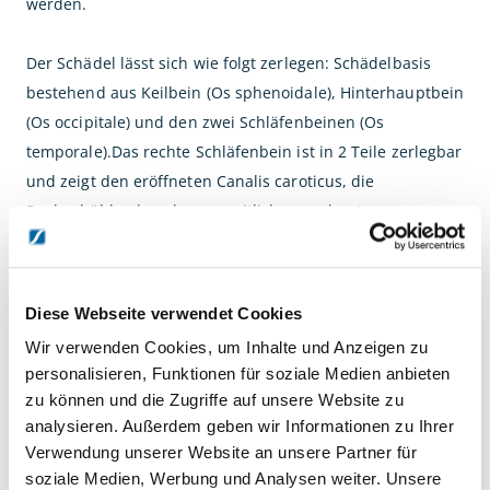
werden.
Der Schädel lässt sich wie folgt zerlegen: Schädelbasis
bestehend aus Keilbein (Os sphenoidale), Hinterhauptbein
(Os occipitale) und den zwei Schläfenbeinen (Os
temporale).Das rechte Schläfenbein ist in 2 Teile zerlegbar
und zeigt den eröffneten Canalis caroticus, die
Paukenhöhle, den oberen, seitlichen und unteren
Bogengang sowie die Schnecke. Des weiteren kann der
Schädel zerlegt werden in 2 Scheitelbeine (Os parietale),
Stirnbein (Os frontale), Siebbein (Os ethmoidale),
Diese Webseite verwendet Cookies
Pflugscharbein mit Lamina perpendicularis des Siebbeins
Wir verwenden Cookies, um Inhalte und Anzeigen zu
(Septum nasi osseum), zweiteiligen Oberkiefer (Maxilla)
personalisieren, Funktionen für soziale Medien anbieten
mit den auf jeder Seite abnehmbaren unteren
zu können und die Zugriffe auf unsere Website zu
Nasenmuscheln (inferior nasal concha) und 15
analysieren. Außerdem geben wir Informationen zu Ihrer
herausnehmbaren Einzelzähnen (ein Weisheitszahn steckt
Verwendung unserer Website an unsere Partner für
noch im Knochen und ist nicht herausnehmbar),
soziale Medien, Werbung und Analysen weiter. Unsere