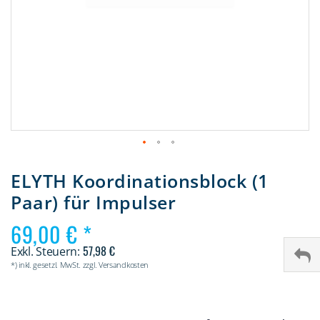
Zum
Anfang
ELYTH Koordinationsblock (1
der
Paar) für Impulser
Bildergalerie
springen
69,00 €
57,98 €
*) inkl. gesetzl. MwSt. zzgl. Versandkosten