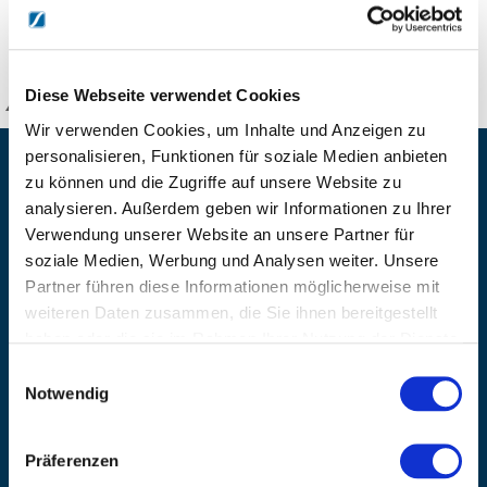
DETAILS
Diese Webseite verwendet Cookies
KANZLSPERGER GmbH
Wir verwenden Cookies, um Inhalte und Anzeigen zu
personalisieren, Funktionen für soziale Medien anbieten
KONTAKTIEREN SIE UNS
zu können und die Zugriffe auf unsere Website zu
analysieren. Außerdem geben wir Informationen zu Ihrer
ADRESSE
Ziegelhöhe 8, Berngau, D-92361
Verwendung unserer Website an unsere Partner für
soziale Medien, Werbung und Analysen weiter. Unsere
BÜRO HOTLINE
Partner führen diese Informationen möglicherweise mit
+49 (0) 9181/2593-0
weiteren Daten zusammen, die Sie ihnen bereitgestellt
EMAIL
haben oder die sie im Rahmen Ihrer Nutzung der Dienste
info@kanzlsperger.de
gesammelt haben.
Einwilligungsauswahl
Notwendig
BERATUNG & BESTELLUNG
Montag – Donnerstag: 08:00 – 17:00
Freitag: 08:00 - 16:00
Präferenzen
UNTERNEHMEN