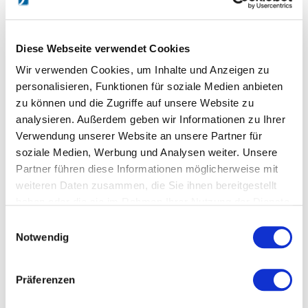
befestigt werden. Die Höhe entscheiden Sie ganz
individuell. Alternativ können Sie die Halterungen versetzt
oder mehrere nebeneinander anbringen.
Diese Webseite verwendet Cookies
Wir verwenden Cookies, um Inhalte und Anzeigen zu
Produktdetails:
personalisieren, Funktionen für soziale Medien anbieten
zu können und die Zugriffe auf unsere Website zu
- Verzinkte Stahlrohr-Ausführung mit Dübel und
analysieren. Außerdem geben wir Informationen zu Ihrer
Schrauben
Verwendung unserer Website an unsere Partner für
- Ringdurchmesser innen 35 cm
soziale Medien, Werbung und Analysen weiter. Unsere
- Wandabstand 65 cm
Partner führen diese Informationen möglicherweise mit
weiteren Daten zusammen, die Sie ihnen bereitgestellt
- Lieferung ohne Ball
haben oder die sie im Rahmen Ihrer Nutzung der Dienste
- Max. Nutzlast: ca. 4 kg
gesammelt haben.
Einwilligungsauswahl
Notwendig
Endlich Ordnung im Geräteraum – mit der Sport-Thieme
Einball Halterung.
Präferenzen
DETAILS