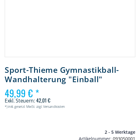
Zum
Anfang
Sport-Thieme Gymnastikball-
der
Wandhalterung "Einball"
Bildergalerie
springen
49,99 €
42,01 €
*) inkl. gesetzl. MwSt. zzgl. Versandkosten
2 - 5 Werktage
Artikelnummer
093050001