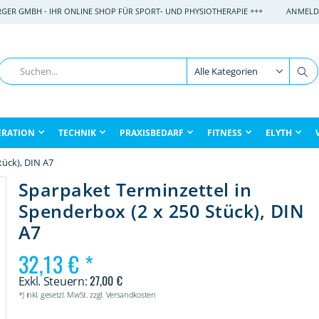
RGER GMBH - IHR ONLINE SHOP FÜR SPORT- UND PHYSIOTHERAPIE +++
ANMELD
Suche
Su
ERATION
TECHNIK
PRAXISBEDARF
FITNESS
ELYTH
tück), DIN A7
Sparpaket Terminzettel in
Spenderbox (2 x 250 Stück), DIN
A7
32,13 €
27,00 €
*) inkl. gesetzl. MwSt. zzgl. Versandkosten