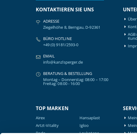
KONTAKTIEREN SIE UNS
UNTE
Über
ADRESSE
Kont
Ziegelhöhe 8, Berngau, D-92361
AGB 
Kund
BÜRO HOTLINE
+49 (0) 9181/2593-0
Imp
EMAIL
info@kanzlsperger.de
BERATUNG & BESTELLUNG
Montag – Donnerstag: 08:00 – 17:00
Freitag: 08:00 - 16:00
TOP MARKEN
SERVI
Airex
Hansaplast
Mein
Artzt-Vitality
Igloo
Mein 
Bode
Leukotape
Mein