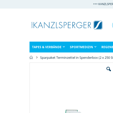
Direkt
+++ KANZLSPE
zum
Inhalt
TAPES & VERBÄNDE
SPORTMEDIZIN
REGEN
Sparpaket Terminzettel in Spenderbox (2 x 250 S
Zum
Ende
der
Bildergalerie
springen