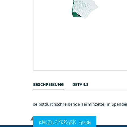
Zum
Anfang
der
BESCHREIBUNG
DETAILS
Bildergalerie
springen
selbstdurchschreibende Terminzettel in Spende
KANZLSPERGER GmbH