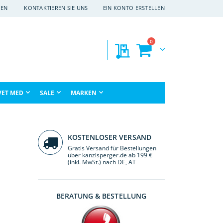
EN
KONTAKTIEREN SIE UNS
EIN KONTO ERSTELLEN
Artikel
0
Meine Preisanfragen
Warenkorb
che
VET MED
SALE
MARKEN
KOSTENLOSER VERSAND
Gratis Versand für Bestellungen
über kanzlsperger.de ab 199 €
(inkl. MwSt.) nach DE, AT
BERATUNG & BESTELLUNG