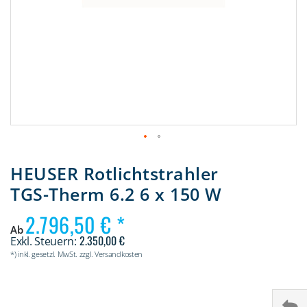
Zum
Anfang
HEUSER Rotlichtstrahler
der
TGS-Therm 6.2 6 x 150 W
Bildergalerie
springen
2.796,50 €
Ab
2.350,00 €
*) inkl. gesetzl. MwSt. zzgl. Versandkosten