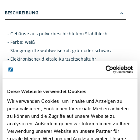
BESCHREIBUNG
- Gehäuse aus pulverbeschichtetem Stahlblech
- Farbe: weiß
- Stangengriffe wahlweise rot, grün oder schwarz
- Elektronische/ digitale Kurzzeitschaltuhr
- Jedes Leuchtmittel einzeln zuschaltbar/abschaltbar
- Schutzgitter gegen Verbrennungsgefahr
- Hauptschalter mit Kontrollleuchte
Diese Webseite verwendet Cookies
- Kompatible Steck-Kupplung mit Klemmhebel und Elektrik
für Ondal-Elemente
Wir verwenden Cookies, um Inhalte und Anzeigen zu
personalisieren, Funktionen für soziale Medien anbieten
- Heizleistung 900 W
zu können und die Zugriffe auf unsere Website zu
- Medizinprodukt Klasse II a - CE 0297
analysieren. Außerdem geben wir Informationen zu Ihrer
Verwendung unserer Website an unsere Partner für
DETAILS
soziale Medien, Werbung und Analysen weiter. Unsere