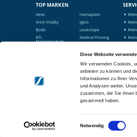
TOP MARKEN
SERVI
Airex
Hansaplast
Mein
Artzt-Vitality
Igloo
Mein 
Bode
Leukotape
Mein
BTL
Medical Flossing
Mein
Medizintechnik
Nohrd
GLS 
Compex
Powerblock
Down
Diese Webseite verwende
Elyth
Verb
Schupp
Wir verwenden Cookies, um
formula Müller-
Down
Thera-Band
Wohlfahrt
Tech
anbieten zu können und di
Therabody
Game Ready
Informationen zu Ihrer Ve
Waterrower
Garmin
und Analysen weiter. Unse
Gymna
zusammen, die Sie ihnen b
gesammelt haben.
Einwilligungsauswahl
Notwendig