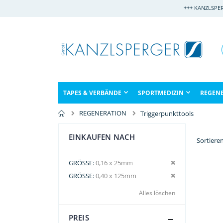
Direkt
+++ KANZLSPE
zum
Inhalt
TAPES & VERBÄNDE
SPORTMEDIZIN
REGEN
REGENERATION
Triggerpunkttools
EINKAUFEN NACH
Sortiere
Dies entfernen
GRÖSSE
0,16 x 25mm
Dies entfernen
GRÖSSE
0,40 x 125mm
Alles löschen
PREIS