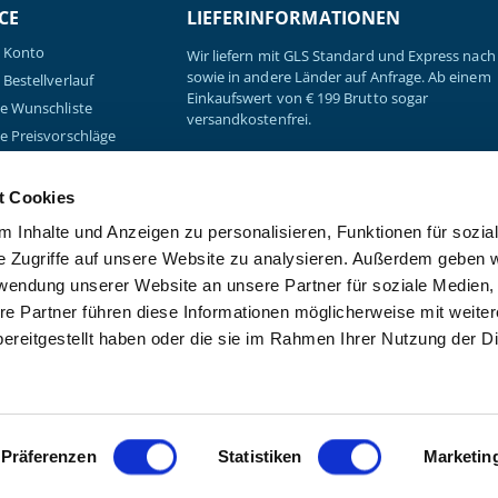
CE
LIEFERINFORMATIONEN
 Konto
Wir liefern mit GLS Standard und Express nach 
sowie in andere Länder auf Anfrage. Ab einem
Bestellverlauf
Einkaufswert von € 199 Brutto sogar
e Wunschliste
versandkostenfrei.
e Preisvorschläge
Sendungsverfolgung
load: Praxisbedarf &
t Cookies
rauchsmaterial
 Inhalte und Anzeigen zu personalisieren, Funktionen für sozia
load:
nikbroschüre
e Zugriffe auf unsere Website zu analysieren. Außerdem geben w
rwendung unserer Website an unsere Partner für soziale Medien
re Partner führen diese Informationen möglicherweise mit weite
ereitgestellt haben oder die sie im Rahmen Ihrer Nutzung der D
Copyright © 2026 - Kanzlsperge
Präferenzen
Statistiken
Marketin