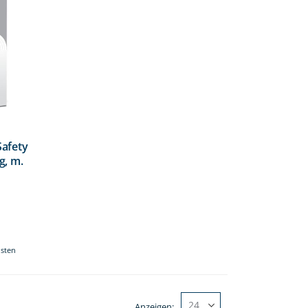
Safety
g, m.
osten
Anzeigen