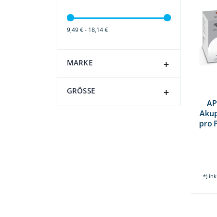
9,49 € - 18,14 €
MARKE
GRÖSSE
AP
Akup
pro 
*) in