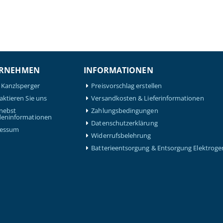
RNEHMEN
INFORMATIONEN
 Kanzlsperger
Preisvorschlag erstellen
aktieren Sie uns
Versandkosten & Lieferinformationen
nebst
Zahlungsbedingungen
eninformationen
Datenschutzerklärung
ressum
Widerrufsbelehrung
Batterieentsorgung & Entsorgung Elektroge