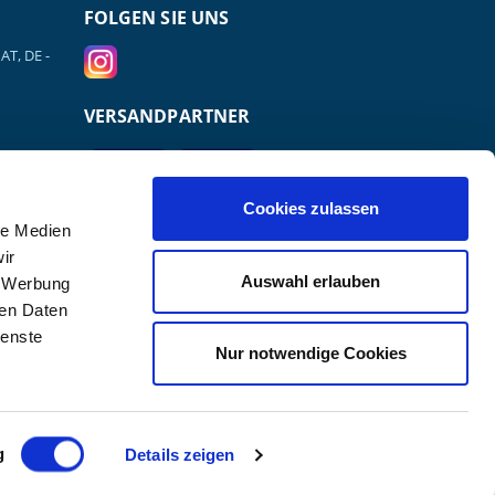
FOLGEN SIE UNS
AT, DE -
VERSANDPARTNER
Cookies zulassen
le Medien
ir
Auswahl erlauben
, Werbung
ren Daten
ienste
Nur notwendige Cookies
r GmbH.
g
Details zeigen