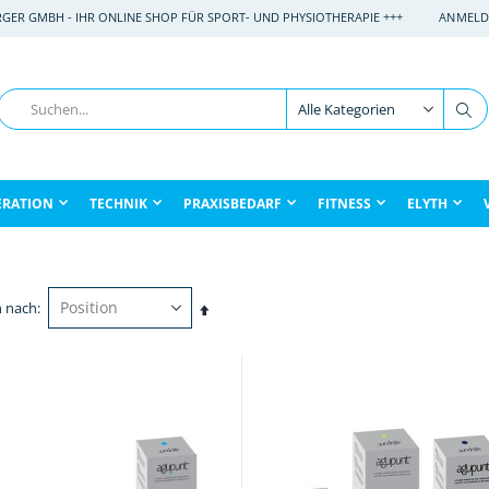
RGER GMBH - IHR ONLINE SHOP FÜR SPORT- UND PHYSIOTHERAPIE +++
ANMELD
Suche
Su
ERATION
TECHNIK
PRAXISBEDARF
FITNESS
ELYTH
n nach
In
absteigender
Reihenfolge