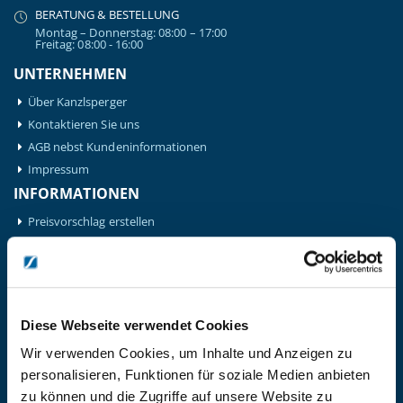
BERATUNG & BESTELLUNG
Montag – Donnerstag: 08:00 – 17:00
Freitag: 08:00 - 16:00
UNTERNEHMEN
Über Kanzlsperger
Kontaktieren Sie uns
AGB nebst Kundeninformationen
Impressum
INFORMATIONEN
Preisvorschlag erstellen
Versandkosten & Lieferinformationen
Zahlungsbedingungen
Datenschutzerklärung
Widerrufsbelehrung
Diese Webseite verwendet Cookies
Batterieentsorgung & Entsorgung Elektrogeräte
Wir verwenden Cookies, um Inhalte und Anzeigen zu
BLEIBE AUF DEM LAUFENDEN
personalisieren, Funktionen für soziale Medien anbieten
Erhalten Sie die neuesten Informationen zu Veranstaltungen,
zu können und die Zugriffe auf unsere Website zu