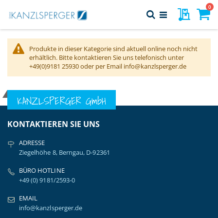
Direkt
Art
0
Meine Pr
Suche
zum
Navigation
Inhalt
Warenk
umschalten
Produkte in dieser Kategorie sind aktuell online noch nicht
erhältlich. Bitte kontaktieren Sie uns telefonisch unter
+49(0)9181 25930 oder per Email info@kanzlsperger.de
KANZLSPERGER GmbH
KONTAKTIEREN SIE UNS
ADRESSE
Ziegelhöhe 8, Berngau, D-92361
BÜRO HOTLINE
+49 (0) 9181/2593-0
EMAIL
info@kanzlsperger.de