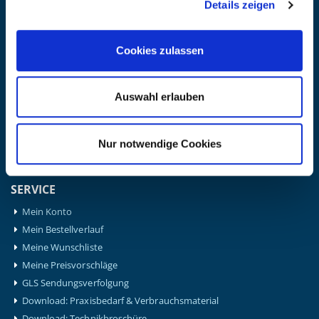
Details zeigen
Hansaplast
Igloo
Leukotape
Cookies zulassen
Medical Flossing
Nohrd
Auswahl erlauben
Powerblock
Schupp
Thera-Band
Nur notwendige Cookies
Therabody
Waterrower
SERVICE
Mein Konto
Mein Bestellverlauf
Meine Wunschliste
Meine Preisvorschläge
GLS Sendungsverfolgung
Download: Praxisbedarf & Verbrauchsmaterial
Download: Technikbroschüre