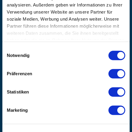
Verkäufen und Angeboten. Melden Sie sich noch heute für unseren
analysieren. Außerdem geben wir Informationen zu Ihrer
Newsletter an.
(Datenschutzbestimmungen)
Verwendung unserer Website an unsere Partner für
soziale Medien, Werbung und Analysen weiter. Unsere
GO!
Partner führen diese Informationen möglicherweise mit
weiteren Daten zusammen, die Sie ihnen bereitgestellt
haben oder die sie im Rahmen Ihrer Nutzung der Dienste
gesammelt haben.
Einwilligungsauswahl
TOP MARKEN
Notwendig
Airex
Artzt-Vitality
Präferenzen
Bode
BTL Medizintechnik
Statistiken
Compex
Elyth
formula Müller-Wohlfahrt
Marketing
Game Ready
Garmin
Gymna