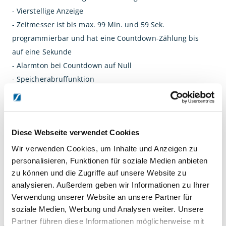
- Vierstellige Anzeige
- Zeitmesser ist bis max. 99 Min. und 59 Sek.
programmierbar und hat eine Countdown-Zählung bis
auf eine Sekunde
- Alarmton bei Countdown auf Null
- Speicherabruffunktion
- Separate Knöpfe zum Einstellen der Minuten und
Sekunden
- Magnet auf der Rückseite des Zeitmessers zur
Diese Webseite verwendet Cookies
Befestigung auf Eisenflächen.
- Zum Hängen, Stehen und Liegen
Wir verwenden Cookies, um Inhalte und Anzeigen zu
- Gute Form und einfache Bedienung
personalisieren, Funktionen für soziale Medien anbieten
zu können und die Zugriffe auf unsere Website zu
analysieren. Außerdem geben wir Informationen zu Ihrer
DETAILS
Verwendung unserer Website an unsere Partner für
soziale Medien, Werbung und Analysen weiter. Unsere
Partner führen diese Informationen möglicherweise mit