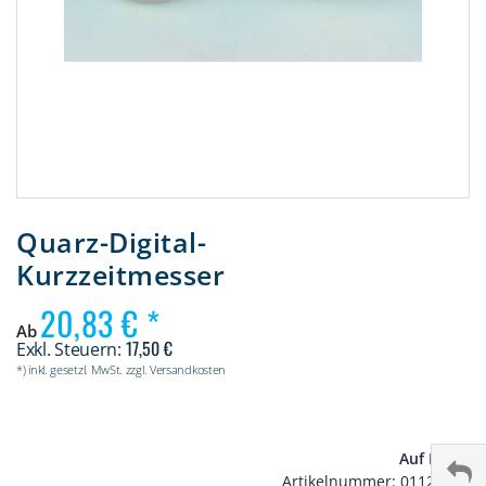
Zum
Anfang
Quarz-Digital-
der
Kurzzeitmesser
Bildergalerie
springen
20,83 €
Ab
17,50 €
*) inkl. gesetzl. MwSt. zzgl. Versandkosten
Auf Lager
Artikelnummer
01121000