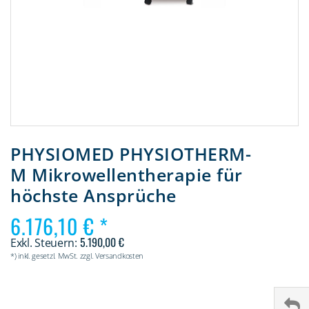
Zum
Anfang
PHYSIOMED PHYSIOTHERM-
der
M Mikrowellentherapie für
Bildergalerie
springen
höchste Ansprüche
6.176,10 €
5.190,00 €
*) inkl. gesetzl. MwSt. zzgl. Versandkosten