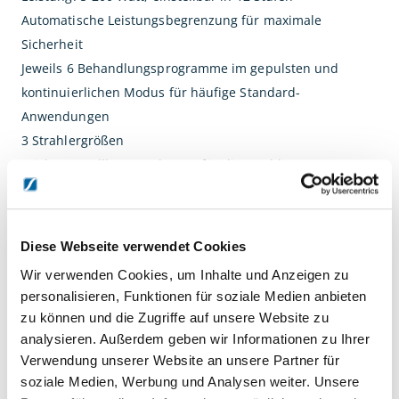
Automatische Leistungsbegrenzung für maximale
Sicherheit
Jeweils 6 Behandlungsprogramme im gepulsten und
kontinuierlichen Modus für häufige Standard-
Anwendungen
3 Strahlergrößen
Leicht verstellbarer Haltearm für die Strahler
Leichlauf-Rollen für gute Beweglichkeit
Übersichtliche Anordnung der Bedienelemente
Diese Webseite verwendet Cookies
Intuitive Bedienführung
Wir verwenden Cookies, um Inhalte und Anzeigen zu
Umfassender Überblick über alle Therapieparameter
personalisieren, Funktionen für soziale Medien anbieten
Maximal schneller Einstieg in die Therapie
zu können und die Zugriffe auf unsere Website zu
analysieren. Außerdem geben wir Informationen zu Ihrer
Verwendung unserer Website an unsere Partner für
DETAILS
soziale Medien, Werbung und Analysen weiter. Unsere