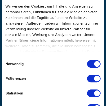
ADRESSE
Wir verwenden Cookies, um Inhalte und Anzeigen zu
Ziegelhöhe 8, Berngau, D-92361
personalisieren, Funktionen für soziale Medien anbieten
BÜRO HOTLINE
zu können und die Zugriffe auf unsere Website zu
+49 (0) 9181/2593-0
analysieren. Außerdem geben wir Informationen zu Ihrer
EMAIL
Verwendung unserer Website an unsere Partner für
info@kanzlsperger.de
soziale Medien, Werbung und Analysen weiter. Unsere
Partner führen diese Informationen möglicherweise mit
BERATUNG & BESTELLUNG
weiteren Daten zusammen, die Sie ihnen bereitgestellt
Montag – Donnerstag: 08:00 – 17:00
Freitag: 08:00 - 16:00
haben oder die sie im Rahmen Ihrer Nutzung der Dienste
gesammelt haben.
UNTERNEHMEN
Einwilligungsauswahl
Notwendig
Über Kanzlsperger
Kontaktieren Sie uns
AGB nebst Kundeninformationen
Präferenzen
Impressum
INFORMATIONEN
Statistiken
Preisvorschlag erstellen
Versandkosten & Lieferinformationen