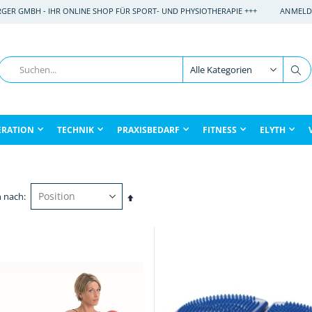
RGER GMBH - IHR ONLINE SHOP FÜR SPORT- UND PHYSIOTHERAPIE +++
ANMELD
Suche
Su
ERATION
TECHNIK
PRAXISBEDARF
FITNESS
ELYTH
n nach
In
absteigender
Reihenfolge