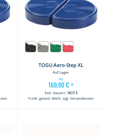
TOGU Aero-Step XL
Auf Lager
Ab
169,90 €
*
142,77 €
osten
*) inkl. gesetzl. MwSt. zzgl. Versandkosten