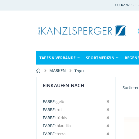
Direkt
+++ KANZLSPE
zum
Inhalt
TAPES & VERBÄNDE
SPORTMEDIZIN
REGEN
MARKEN
Togu
EINKAUFEN NACH
Sortiere
Dies entfernen
FARBE
gelb
Dies entfernen
FARBE
rot
Dies entfernen
FARBE
türkis
Dies entfernen
FARBE
blau-lila
Dies entfernen
FARBE
terra