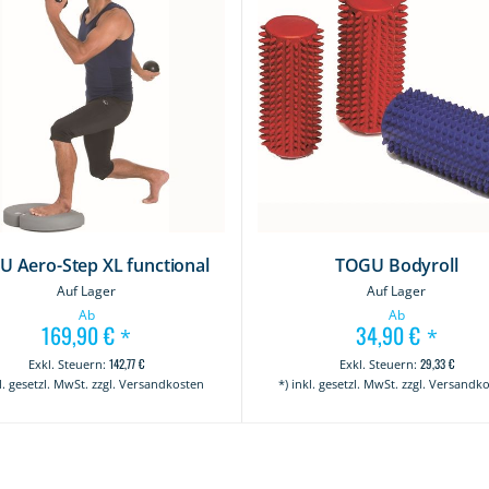
 Aero-Step XL functional
TOGU Bodyroll
Auf Lager
Auf Lager
Ab
Ab
169,90 €
34,90 €
*
*
142,77 €
29,33 €
kl. gesetzl. MwSt. zzgl. Versandkosten
*) inkl. gesetzl. MwSt. zzgl. Versandk