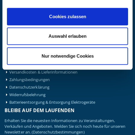
Montag – Donnerstag: 08:00 – 17:00
Freitag: 08:00 - 16:00
UNTERNEHMEN
Cookies zulassen
Über Kanzlsperger
Kontaktieren Sie uns
Auswahl erlauben
AGB nebst Kundeninformationen
Impressum
INFORMATIONEN
Nur notwendige Cookies
Preisvorschlag erstellen
Versandkosten & Lieferinformationen
Zahlungsbedingungen
Datenschutzerklärung
Widerrufsbelehrung
Batterieentsorgung & Entsorgung Elektrogeräte
BLEIBE AUF DEM LAUFENDEN
Erhalten Sie die neuesten Informationen zu Veranstaltungen,
Verkäufen und Angeboten. Melden Sie sich noch heute für unseren
Newsletter an.
(Datenschutzbestimmungen)