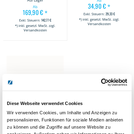
Auf Lager
Ab
34,90 €
*
Ab
169,90 €
*
29,33 €
*) inkl. gesetzl. MwSt. zzgl.
142,77 €
Versandkosten
*) inkl. gesetzl. MwSt. zzgl.
Versandkosten
Diese Webseite verwendet Cookies
Wir verwenden Cookies, um Inhalte und Anzeigen zu
personalisieren, Funktionen für soziale Medien anbieten
TOGU Wurfring
zu können und die Zugriffe auf unsere Website zu
2 - 5 Werktage