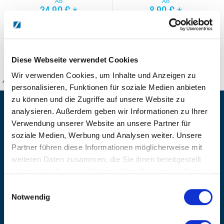
Ab
Ab
34,90 €
8,90 €
*
*
29,33 €
7,48 €
*) inkl. gesetzl. MwSt. zzgl.
*) inkl. gesetzl. MwSt. zzgl.
Versandkosten
Versandkosten
Diese Webseite verwendet Cookies
Wir verwenden Cookies, um Inhalte und Anzeigen zu
KANZLSPERGER GmbH
personalisieren, Funktionen für soziale Medien anbieten
zu können und die Zugriffe auf unsere Website zu
KONTAKTIEREN SIE UNS
analysieren. Außerdem geben wir Informationen zu Ihrer
Verwendung unserer Website an unsere Partner für
ADRESSE
soziale Medien, Werbung und Analysen weiter. Unsere
Ziegelhöhe 8, Berngau, D-92361
Partner führen diese Informationen möglicherweise mit
BÜRO HOTLINE
weiteren Daten zusammen, die Sie ihnen bereitgestellt
+49 (0) 9181/2593-0
haben oder die sie im Rahmen Ihrer Nutzung der Dienste
gesammelt haben.
EMAIL
Einwilligungsauswahl
info@kanzlsperger.de
Notwendig
BERATUNG & BESTELLUNG