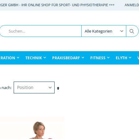
RGER GMBH - IHR ONLINE SHOP FÜR SPORT- UND PHYSIOTHERAPIE +++
ANMELD
Suche
Su
ERATION
TECHNIK
PRAXISBEDARF
FITNESS
ELYTH
n nach
In
absteigender
Reihenfolge