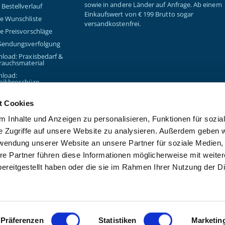
sowie in andere Länder auf Anfrage. Ab einem
Bestellverlauf
Einkaufswert von € 199 Brutto sogar
e Wunschliste
versandkostenfrei.
e Preisvorschläge
Sendungsverfolgung
load: Praxisbedarf &
rauchsmaterial
load:
nikbroschüre
t Cookies
 Inhalte und Anzeigen zu personalisieren, Funktionen für sozia
e Zugriffe auf unsere Website zu analysieren. Außerdem geben w
rwendung unserer Website an unsere Partner für soziale Medien
re Partner führen diese Informationen möglicherweise mit weite
Copyright © 2026 - Kanzlsperge
ereitgestellt haben oder die sie im Rahmen Ihrer Nutzung der D
Präferenzen
Statistiken
Marketin