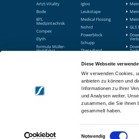
Artzt-Vitality
Igloo
Mein 
Bode
Leukotape
Mein
BTL
Medical Flossing
Mein
Medizintechnik
Nohrd
GLS 
Compex
Powerblock
Down
Elyth
Verb
Schupp
formula Müller-
Down
Thera-Band
Wohlfahrt
Tech
Therabody
Game Ready
Diese Webseite verwende
Waterrower
Garmin
Wir verwenden Cookies, um
Gymna
anbieten zu können und di
Informationen zu Ihrer Ve
und Analysen weiter. Unse
zusammen, die Sie ihnen b
gesammelt haben.
Einwilligungsauswahl
Notwendig