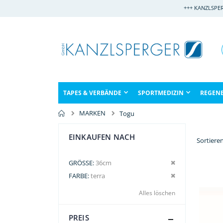
Direkt
+++ KANZLSPE
zum
Inhalt
TAPES & VERBÄNDE
SPORTMEDIZIN
REGEN
MARKEN
Togu
EINKAUFEN NACH
Sortiere
Dies entfernen
GRÖSSE
36cm
Dies entfernen
FARBE
terra
Alles löschen
PREIS