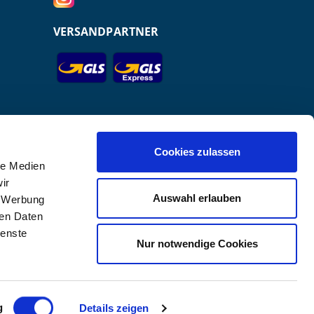
VERSANDPARTNER
Cookies zulassen
le Medien
ir
Auswahl erlauben
, Werbung
ren Daten
r GmbH.
ienste
Nur notwendige Cookies
g
Details zeigen