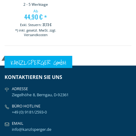
2 - 5 Werktage
Ab
44,90 €
*
37,73 €
*) inkl. gesetzl. MwSt. zzgl.
Versandkosten
KANZLSPERGER GmbH
KONTAKTIEREN SIE UNS
ADRESSE
Ziegelhöhe 8, Berngau, D-92361
BÜRO HOTLINE
+49 (0) 9181/2593-0
EMAIL
info@kanzlsperger.de