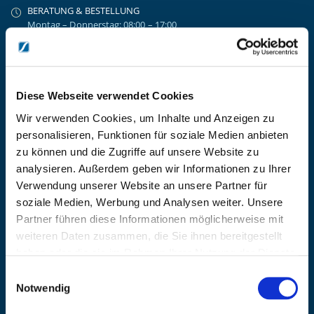
BERATUNG & BESTELLUNG
Montag – Donnerstag: 08:00 – 17:00
Freitag: 08:00 - 16:00
UNTERNEHMEN
Über Kanzlsperger
Kontaktieren Sie uns
Diese Webseite verwendet Cookies
AGB nebst Kundeninformationen
Wir verwenden Cookies, um Inhalte und Anzeigen zu
Impressum
personalisieren, Funktionen für soziale Medien anbieten
INFORMATIONEN
zu können und die Zugriffe auf unsere Website zu
analysieren. Außerdem geben wir Informationen zu Ihrer
Preisvorschlag erstellen
Verwendung unserer Website an unsere Partner für
Versandkosten & Lieferinformationen
soziale Medien, Werbung und Analysen weiter. Unsere
Zahlungsbedingungen
Partner führen diese Informationen möglicherweise mit
Datenschutzerklärung
weiteren Daten zusammen, die Sie ihnen bereitgestellt
Widerrufsbelehrung
haben oder die sie im Rahmen Ihrer Nutzung der Dienste
Batterieentsorgung & Entsorgung Elektrogeräte
gesammelt haben.
Einwilligungsauswahl
BLEIBE AUF DEM LAUFENDEN
Notwendig
Erhalten Sie die neuesten Informationen zu Veranstaltungen,