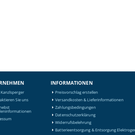
RNEHMEN
INFORMATIONEN
 Kanzlsperger
Preisvorschlag erstellen
aktieren Sie uns
Versandkosten & Lieferinformationen
nebst
Zahlungsbedingungen
eninformationen
Datenschutzerklärung
ressum
Widerrufsbelehrung
Batterieentsorgung & Entsorgung Elektroge