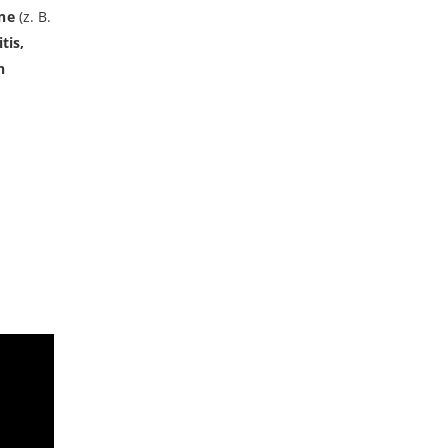
ne
(z. B.
tis,
n