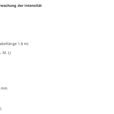
rwachung der Intensität
Kabellänge 1,8 m)
, M, L)
20 mm
: