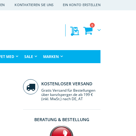
EN
KONTAKTIEREN SIE UNS
EIN KONTO ERSTELLEN
Artikel
0
Meine Preisanfragen
Warenkorb
che
VET MED
SALE
MARKEN
KOSTENLOSER VERSAND
Gratis Versand für Bestellungen
über kanzlsperger.de ab 199 €
(inkl. MwSt.) nach DE, AT
BERATUNG & BESTELLUNG