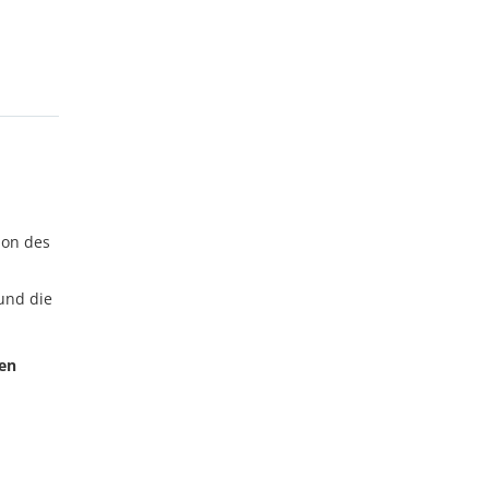
ion des
und die
en