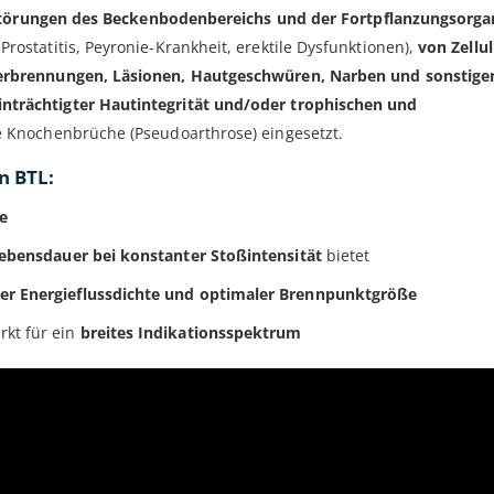
r Störungen des Beckenbodenbereichs und der Fortpflanzungsorga
statitis, Peyronie-Krankheit, erektile Dysfunktionen),
von Zelluli
rbrennungen, Läsionen, Hautgeschwüren, Narben und sonstige
rächtigter Hautintegrität und/oder trophischen und
de Knochenbrüche (Pseudoarthrose) eingesetzt.
n BTL:
e
ebensdauer bei konstanter Stoßintensität
bietet
er Energieflussdichte und optimaler Brennpunktgröße
kt für ein
breites Indikationsspektrum