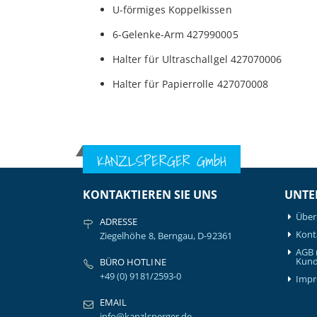
U-förmiges Koppelkissen
6-Gelenke-Arm 427990005
Halter für Ultraschallgel 427070006
Halter für Papierrolle 427070008
KANZLSPERGER GmbH
KONTAKTIEREN SIE UNS
UNTE
Über
ADRESSE
Kont
Ziegelhöhe 8, Berngau, D-92361
AGB 
Kund
BÜRO HOTLINE
+49 (0) 9181/2593-0
Imp
EMAIL
info@kanzlsperger.de