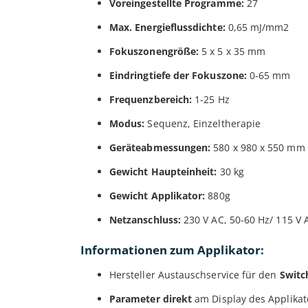
Voreingestellte Programme:
27
Max. Energieflussdichte:
0,65 mJ/mm2
Fokuszonengröße:
5 x 5 x 35 mm
Eindringtiefe der Fokuszone:
0-65 mm
Frequenzbereich:
1-25 Hz
Modus:
Sequenz, Einzeltherapie
Geräteabmessungen:
580 x 980 x 550 mm
Gewicht Haupteinheit:
30 kg
Gewicht Applikator:
880g
Netzanschluss:
230 V AC, 50-60 Hz/ 115 V 
Informationen zum Applikator:
Hersteller Austauschservice für den
Switc
Parameter direkt
am Display des Applika