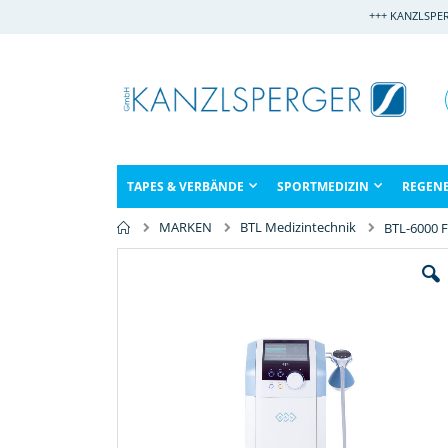
Direkt
+++ KANZLSPE
zum
Inhalt
TAPES & VERBÄNDE
SPORTMEDIZIN
REGEN
MARKEN
BTL Medizintechnik
BTL-6000 
Zum
Ende
der
Bildergalerie
springen