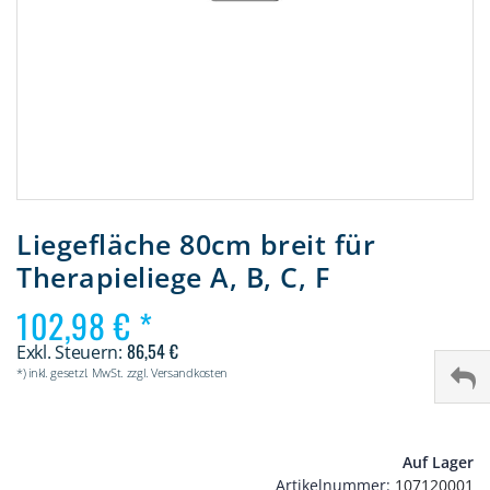
Zum
Anfang
Liegefläche 80cm breit für
der
Therapieliege A, B, C, F
Bildergalerie
springen
102,98 €
86,54 €
*) inkl. gesetzl. MwSt. zzgl. Versandkosten
Auf Lager
Artikelnummer
107120001