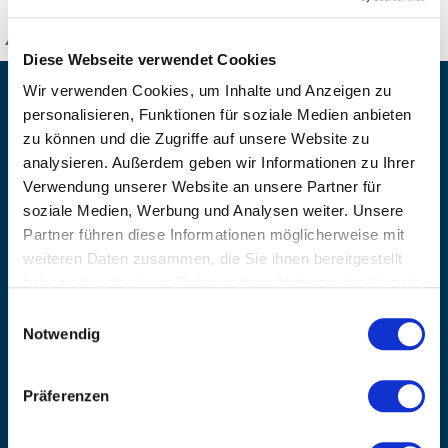
KANZLSPERGER GmbH
Diese Webseite verwendet Cookies
Wir verwenden Cookies, um Inhalte und Anzeigen zu
KONTAKTIEREN SIE UNS
personalisieren, Funktionen für soziale Medien anbieten
ADRESSE
zu können und die Zugriffe auf unsere Website zu
Ziegelhöhe 8, Berngau, D-92361
analysieren. Außerdem geben wir Informationen zu Ihrer
Verwendung unserer Website an unsere Partner für
BÜRO HOTLINE
soziale Medien, Werbung und Analysen weiter. Unsere
+49 (0) 9181/2593-0
Partner führen diese Informationen möglicherweise mit
EMAIL
weiteren Daten zusammen, die Sie ihnen bereitgestellt
info@kanzlsperger.de
haben oder die sie im Rahmen Ihrer Nutzung der Dienste
gesammelt haben.
BERATUNG & BESTELLUNG
Einwilligungsauswahl
Montag – Donnerstag: 08:00 – 17:00
Notwendig
Freitag: 08:00 - 16:00
UNTERNEHMEN
Präferenzen
Über Kanzlsperger
Kontaktieren Sie uns