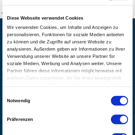
KANZLSPERGER GmbH
Diese Webseite verwendet Cookies
Wir verwenden Cookies, um Inhalte und Anzeigen zu
KONTAKTIEREN SIE UNS
personalisieren, Funktionen für soziale Medien anbieten
ADRESSE
zu können und die Zugriffe auf unsere Website zu
Ziegelhöhe 8, Berngau, D-92361
analysieren. Außerdem geben wir Informationen zu Ihrer
Verwendung unserer Website an unsere Partner für
BÜRO HOTLINE
soziale Medien, Werbung und Analysen weiter. Unsere
+49 (0) 9181/2593-0
Partner führen diese Informationen möglicherweise mit
EMAIL
weiteren Daten zusammen, die Sie ihnen bereitgestellt
info@kanzlsperger.de
haben oder die sie im Rahmen Ihrer Nutzung der Dienste
gesammelt haben.
BERATUNG & BESTELLUNG
Einwilligungsauswahl
Montag – Donnerstag: 08:00 – 17:00
Notwendig
Freitag: 08:00 - 16:00
UNTERNEHMEN
Präferenzen
Über Kanzlsperger
Kontaktieren Sie uns