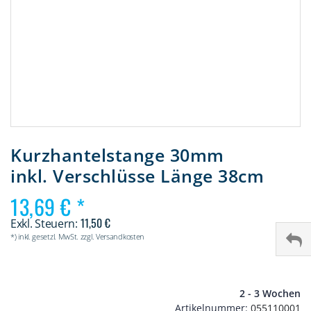
Zum
Anfang
Kurzhantelstange 30mm
der
inkl. Verschlüsse Länge 38cm
Bildergalerie
springen
13,69 €
11,50 €
*) inkl. gesetzl. MwSt. zzgl. Versandkosten
2 - 3 Wochen
Artikelnummer
055110001