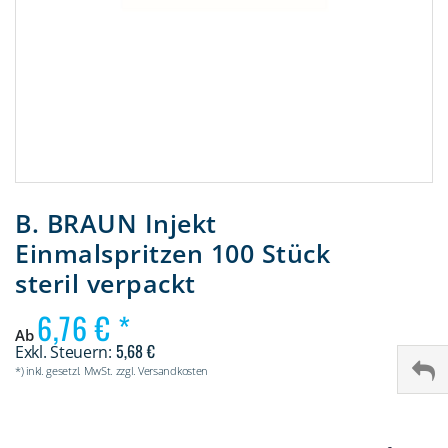
Zum
Anfang
B. BRAUN Injekt
der
Einmalspritzen 100 Stück
Bildergalerie
springen
steril verpackt
6,76 €
Ab
5,68 €
*) inkl. gesetzl. MwSt. zzgl. Versandkosten