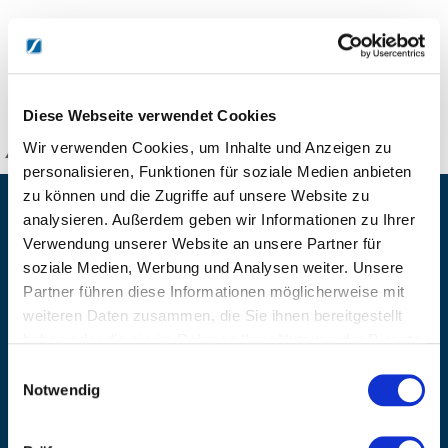
100 Stück steril verpackt
DETAILS
Diese Webseite verwendet Cookies
Wir verwenden Cookies, um Inhalte und Anzeigen zu
KANZLSPERGER GmbH
personalisieren, Funktionen für soziale Medien anbieten
zu können und die Zugriffe auf unsere Website zu
KONTAKTIEREN SIE UNS
analysieren. Außerdem geben wir Informationen zu Ihrer
Verwendung unserer Website an unsere Partner für
ADRESSE
soziale Medien, Werbung und Analysen weiter. Unsere
Ziegelhöhe 8, Berngau, D-92361
Partner führen diese Informationen möglicherweise mit
BÜRO HOTLINE
weiteren Daten zusammen, die Sie ihnen bereitgestellt
+49 (0) 9181/2593-0
haben oder die sie im Rahmen Ihrer Nutzung der Dienste
EMAIL
gesammelt haben.
Einwilligungsauswahl
info@kanzlsperger.de
Notwendig
BERATUNG & BESTELLUNG
Montag – Donnerstag: 08:00 – 17:00