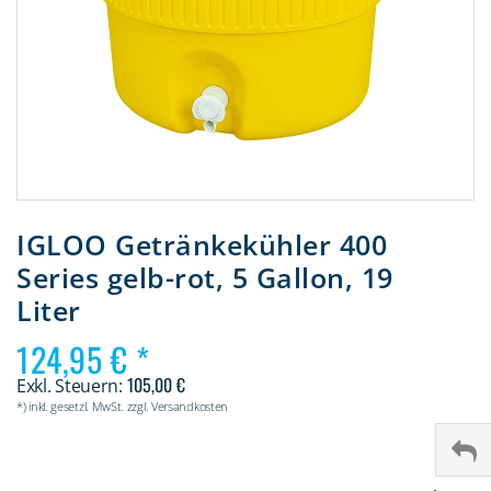
Zum
Anfang
IGLOO Getränkekühler 400
der
Series gelb-rot, 5 Gallon, 19
Bildergalerie
springen
Liter
124,95 €
105,00 €
*) inkl. gesetzl. MwSt. zzgl. Versandkosten