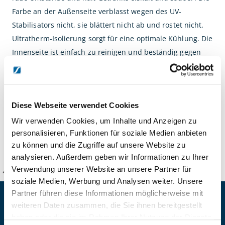
Farbe an der Außenseite verblasst wegen des UV-
Stabilisators nicht, sie blättert nicht ab und rostet nicht.
Ultratherm-Isolierung sorgt für eine optimale Kühlung. Die
Innenseite ist einfach zu reinigen und beständig gegen
Flecken und Gerüche. Sehr einfach zu füllen durch
Drückdeckel. Der Deckel ist mit einer Kordel am Kühler
befestigt. Dieser hat verstärkte Handgriffe und einen
Diese Webseite verwendet Cookies
Becherspenderbügel. Alle Teile sind austauschbar.
Wir verwenden Cookies, um Inhalte und Anzeigen zu
personalisieren, Funktionen für soziale Medien anbieten
DETAILS
zu können und die Zugriffe auf unsere Website zu
analysieren. Außerdem geben wir Informationen zu Ihrer
Verwendung unserer Website an unsere Partner für
KANZLSPERGER GmbH
soziale Medien, Werbung und Analysen weiter. Unsere
Partner führen diese Informationen möglicherweise mit
KONTAKTIEREN SIE UNS
weiteren Daten zusammen, die Sie ihnen bereitgestellt
haben oder die sie im Rahmen Ihrer Nutzung der Dienste
ADRESSE