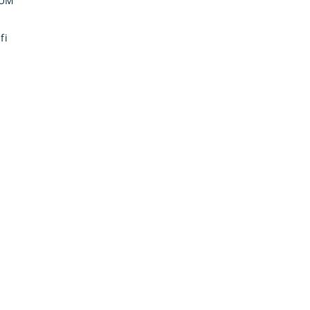
IUM
fi