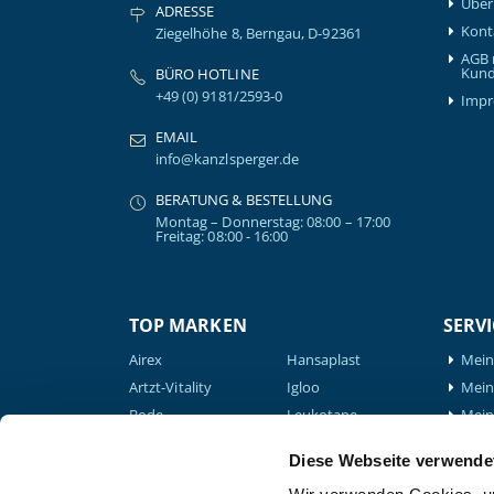
Über
ADRESSE
Kont
Ziegelhöhe 8, Berngau, D-92361
AGB 
Kund
BÜRO HOTLINE
+49 (0) 9181/2593-0
Imp
EMAIL
info@kanzlsperger.de
BERATUNG & BESTELLUNG
Montag – Donnerstag: 08:00 – 17:00
Freitag: 08:00 - 16:00
TOP MARKEN
SERVI
Airex
Hansaplast
Mein
Artzt-Vitality
Igloo
Mein 
Bode
Leukotape
Mein
BTL
Medical Flossing
Mein
Medizintechnik
Diese Webseite verwende
Nohrd
GLS 
Compex