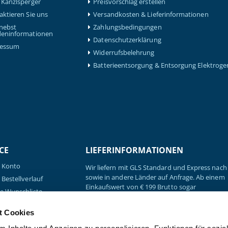
 Kanzlsperger
Preisvorschlag erstellen
aktieren Sie uns
Versandkosten & Lieferinformationen
nebst
Zahlungsbedingungen
eninformationen
Datenschutzerklärung
ressum
Widerrufsbelehrung
Batterieentsorgung & Entsorgung Elektroge
CE
LIEFERINFORMATIONEN
 Konto
Wir liefern mit GLS Standard und Express nach 
sowie in andere Länder auf Anfrage. Ab einem
Bestellverlauf
Einkaufswert von € 199 Brutto sogar
e Wunschliste
versandkostenfrei.
e Preisvorschläge
t Cookies
Sendungsverfolgung