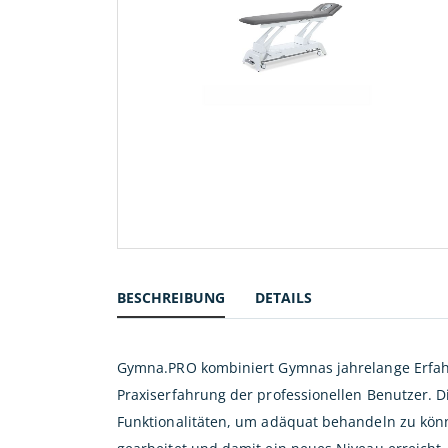
Zum
Anfang
der
BESCHREIBUNG
DETAILS
Bildergalerie
springen
Gymna.PRO kombiniert Gymnas jahrelange Erfahr
Praxiserfahrung der professionellen Benutzer. 
Funktionalitäten, um adäquat behandeln zu könn