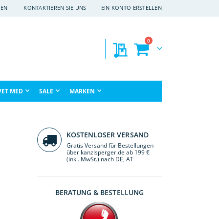
EN
KONTAKTIEREN SIE UNS
EIN KONTO ERSTELLEN
Artikel
0
Meine Preisanfragen
Warenkorb
che
VET MED
SALE
MARKEN
KOSTENLOSER VERSAND
Gratis Versand für Bestellungen
über kanzlsperger.de ab 199 €
(inkl. MwSt.) nach DE, AT
BERATUNG & BESTELLUNG