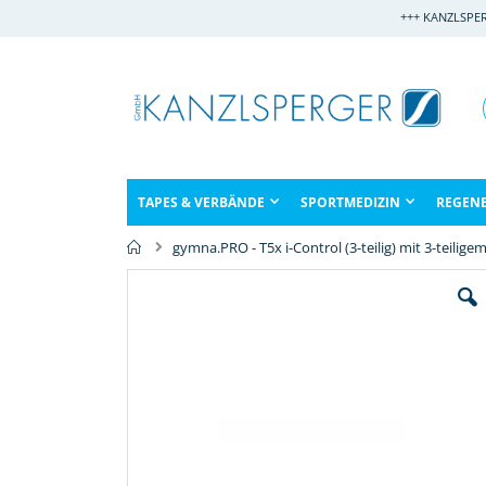
Direkt
+++ KANZLSPE
zum
Inhalt
TAPES & VERBÄNDE
SPORTMEDIZIN
REGEN
gymna.PRO - T5x i-Control (3-teilig) mit 3-teilig
Zum
Ende
der
Bildergalerie
springen