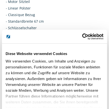
- Motor Sitzteil
- Linear Polster
- Classique Bezug
- Standardbreite 67 cm
- Schlüsselschalter
- Kopfteil manuell
- Unterschenkelteil manuell
- One Click Armstützen mit Gesichtöffnung und Ergomax
Diese Webseite verwendet Cookies
- Seitenpolster
Wir verwenden Cookies, um Inhalte und Anzeigen zu
Spezifikationen
personalisieren, Funktionen für soziale Medien anbieten
zu können und die Zugriffe auf unsere Website zu
Abmessungen: 206 x 67 cm
analysieren. Außerdem geben wir Informationen zu Ihrer
Gewicht: ± 95 – 110 kg (modellabhängig)
Verwendung unserer Website an unsere Partner für
Höhenverstellung: t ± 47 – 97 cm
soziale Medien, Werbung und Analysen weiter. Unsere
Hebekapazität: max. 200 kg
Partner führen diese Informationen möglicherweise mit
Netzspannung: 100 - 240 VAC, 50 - 60 Hz
weiteren Daten zusammen, die Sie ihnen bereitgestellt
Stromverbrauch: n max. 3,0 A (modellabhängig)
haben oder die sie im Rahmen Ihrer Nutzung der Dienste