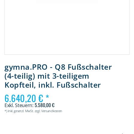
Zum
Anfang
gymna.PRO - Q8 Fußschalter
der
(4-teilig) mit 3-teiligem
Bildergalerie
springen
Kopfteil, inkl. Fußschalter
6.640,20 €
5.580,00 €
*) inkl. gesetzl. MwSt. zzgl. Versandkosten