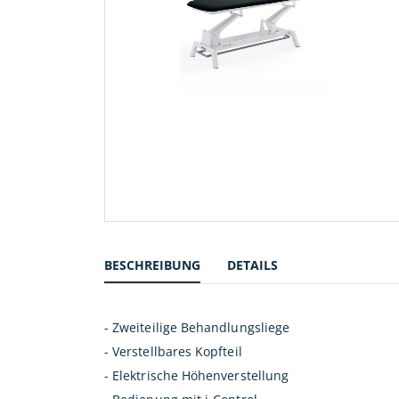
Zum
Anfang
der
BESCHREIBUNG
DETAILS
Bildergalerie
springen
- Zweiteilige Behandlungsliege
- Verstellbares Kopfteil
- Elektrische Höhenverstellung