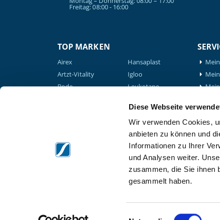
Montag – Donnerstag: 08:00 – 17:00
Freitag: 08:00 - 16:00
TOP MARKEN
SERVI
Airex
Hansaplast
Mein
Artzt-Vitality
Igloo
Mein 
Bode
Leukotape
Mein
BTL
Medical Flossing
Mein
Medizintechnik
Diese Webseite verwende
Nohrd
GLS 
Compex
Wir verwenden Cookies, um
Powerblock
Down
Elyth
Verb
anbieten zu können und di
Schupp
formula Müller-
Down
Informationen zu Ihrer Ve
Thera-Band
Wohlfahrt
Tech
und Analysen weiter. Unse
Therabody
Game Ready
zusammen, die Sie ihnen b
Waterrower
Garmin
gesammelt haben.
Gymna
Einwilligungsauswahl