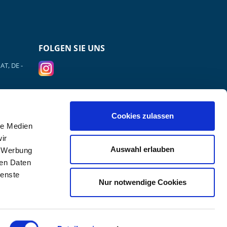
FOLGEN SIE UNS
AT, DE -
VERSANDPARTNER
Cookies zulassen
le Medien
ir
Auswahl erlauben
, Werbung
ren Daten
ienste
Nur notwendige Cookies