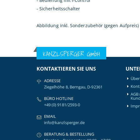
- Bedienung mit i-Control
- Sicherheitsschalter
Abbildung inkl. Sonderzubehör (gegen Aufpreis)
KANZLSPERGER GmbH
KONTAKTIEREN SIE UNS
UNTE
Über
ADRESSE
Kont
Ziegelhöhe 8, Berngau, D-92361
AGB 
Kund
BÜRO HOTLINE
+49 (0) 9181/2593-0
Imp
EMAIL
info@kanzlsperger.de
BERATUNG & BESTELLUNG