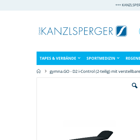
Direkt
+++ KANZLSPE
zum
Inhalt
TAPES & VERBÄNDE
SPORTMEDIZIN
REGEN
gymna.GO - D2 i-Control (2-teilig) mit verstellba
Zum
Ende
der
Bildergalerie
springen