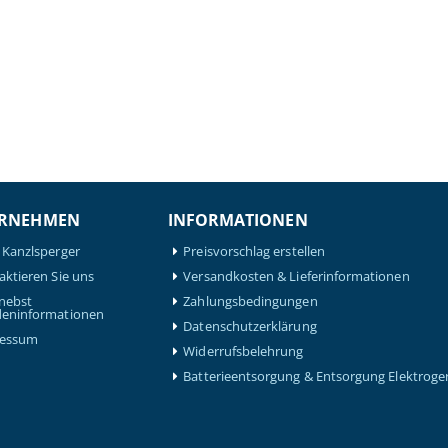
RNEHMEN
INFORMATIONEN
 Kanzlsperger
Preisvorschlag erstellen
aktieren Sie uns
Versandkosten & Lieferinformationen
nebst
Zahlungsbedingungen
eninformationen
Datenschutzerklärung
ressum
Widerrufsbelehrung
Batterieentsorgung & Entsorgung Elektroge