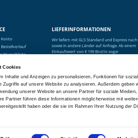
CE
LIEFERINFORMATIONEN
 Konto
Wir liefern mit GLS Standard und Express nach 
sowie in andere Länder auf Anfrage. Ab einem
Bestellverlauf
Einkaufswert von € 199 Brutto sogar
e Wunschliste
versandkostenfrei.
e Preisvorschläge
t Cookies
Sendungsverfolgung
 Inhalte und Anzeigen zu personalisieren, Funktionen für sozia
load: Praxisbedarf &
rauchsmaterial
e Zugriffe auf unsere Website zu analysieren. Außerdem geben w
load:
rwendung unserer Website an unsere Partner für soziale Medien
nikbroschüre
re Partner führen diese Informationen möglicherweise mit weite
ereitgestellt haben oder die sie im Rahmen Ihrer Nutzung der D