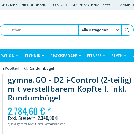
RGER GMBH - IHR ONLINE SHOP FÜR SPORT- UND PHYSIOTHERAPIE +++
ANMELD
Suche
Su
ERATION
TECHNIK
PRAXISBEDARF
FITNESS
ELYTH
rem Kopfteil, inkl. Rundumbügel
gymna.GO - D2 i-Control (2-teilig)
mit verstellbarem Kopfteil, inkl.
Rundumbügel
2.784,60 €
2.340,00 €
*) inkl. gesetzl. MwSt. zzgl. Versandkosten