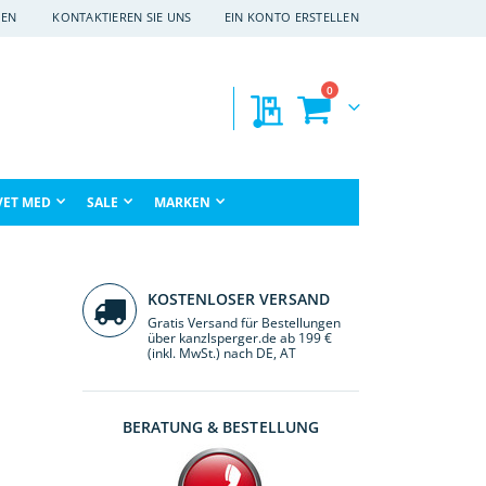
EN
KONTAKTIEREN SIE UNS
EIN KONTO ERSTELLEN
Artikel
0
Meine Preisanfragen
Warenkorb
che
VET MED
SALE
MARKEN
KOSTENLOSER VERSAND
Gratis Versand für Bestellungen
über kanzlsperger.de ab 199 €
(inkl. MwSt.) nach DE, AT
BERATUNG & BESTELLUNG