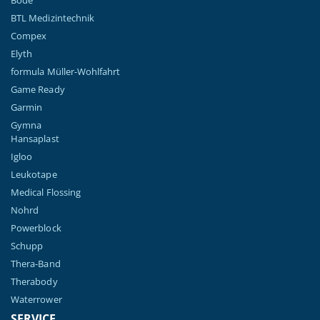
BTL Medizintechnik
Compex
Elyth
formula Müller-Wohlfahrt
Game Ready
Garmin
Gymna
Hansaplast
Igloo
Leukotape
Medical Flossing
Nohrd
Powerblock
Schupp
Thera-Band
Therabody
Waterrower
SERVICE