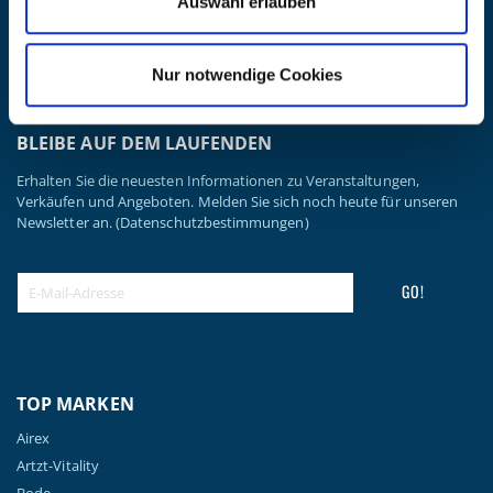
Auswahl erlauben
Versandkosten & Lieferinformationen
Zahlungsbedingungen
Datenschutzerklärung
Nur notwendige Cookies
Widerrufsbelehrung
Batterieentsorgung & Entsorgung Elektrogeräte
BLEIBE AUF DEM LAUFENDEN
Erhalten Sie die neuesten Informationen zu Veranstaltungen,
Verkäufen und Angeboten. Melden Sie sich noch heute für unseren
Newsletter an.
(Datenschutzbestimmungen)
GO!
TOP MARKEN
Airex
Artzt-Vitality
Bode