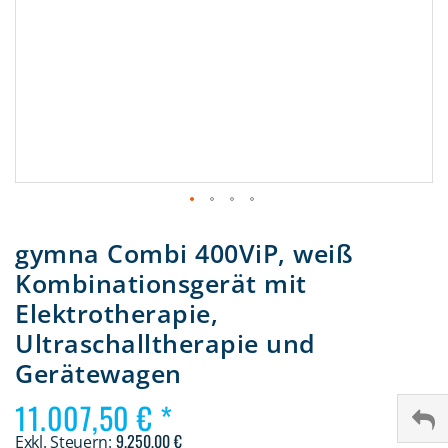
Zum
Anfang
gymna Combi 400ViP, weiß
der
Kombinationsgerät mit
Bildergalerie
springen
Elektrotherapie,
Ultraschalltherapie und
Gerätewagen
11.007,50 €
9.250,00 €