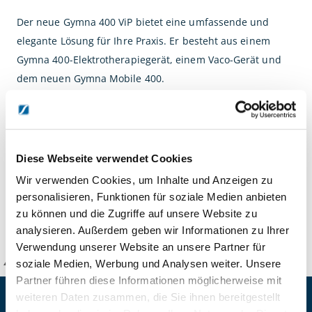
Der neue Gymna 400 ViP bietet eine umfassende und
elegante Lösung für Ihre Praxis. Er besteht aus einem
Gymna 400-Elektrotherapiegerät, einem Vaco-Gerät und
dem neuen Gymna Mobile 400.
Der neue Gymna Mobile 400 ist unsere neueste Lösung,
die Ihnen bei Ihrer täglichen Praxis zur Seite steht. Ein
intelligentes mobiles Unterbringungssystem für Zubehör
und Kabel, auf die Sie bei Bedarf direkt und einfach
Diese Webseite verwendet Cookies
zugreifen können.
Wir verwenden Cookies, um Inhalte und Anzeigen zu
personalisieren, Funktionen für soziale Medien anbieten
zu können und die Zugriffe auf unsere Website zu
DETAILS
analysieren. Außerdem geben wir Informationen zu Ihrer
Verwendung unserer Website an unsere Partner für
soziale Medien, Werbung und Analysen weiter. Unsere
KANZLSPERGER GmbH
Partner führen diese Informationen möglicherweise mit
weiteren Daten zusammen, die Sie ihnen bereitgestellt
KONTAKTIEREN SIE UNS