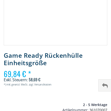
Zum
Anfang
Game Ready Rückenhülle
der
Einheitsgröße
Bildergalerie
springen
69,84 €
58,69 €
*) inkl. gesetzl. MwSt. zzgl. Versandkosten
2 - 5 Werktage
Artikelnummer
361070007