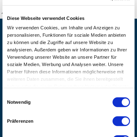
KANZLSPERGER GmbH
Diese Webseite verwendet Cookies
Wir verwenden Cookies, um Inhalte und Anzeigen zu
KONTAKTIEREN SIE UNS
personalisieren, Funktionen für soziale Medien anbieten
ADRESSE
zu können und die Zugriffe auf unsere Website zu
Ziegelhöhe 8, Berngau, D-92361
analysieren. Außerdem geben wir Informationen zu Ihrer
Verwendung unserer Website an unsere Partner für
BÜRO HOTLINE
soziale Medien, Werbung und Analysen weiter. Unsere
+49 (0) 9181/2593-0
Partner führen diese Informationen möglicherweise mit
EMAIL
weiteren Daten zusammen, die Sie ihnen bereitgestellt
info@kanzlsperger.de
haben oder die sie im Rahmen Ihrer Nutzung der Dienste
gesammelt haben.
BERATUNG & BESTELLUNG
Einwilligungsauswahl
Montag – Donnerstag: 08:00 – 17:00
Notwendig
Freitag: 08:00 - 16:00
UNTERNEHMEN
Präferenzen
Über Kanzlsperger
Kontaktieren Sie uns