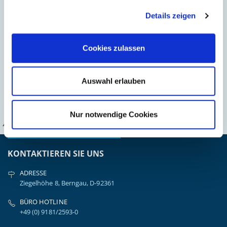
Polster und Rollen,
Polster und Rollen,
schwarz, 55-75cm
verchromt, 55-75cm
Details zeigen
203,22 €
251,27 €
*
*
170,77 €
211,15 €
Cookies zulassen
*) inkl. gesetzl. MwSt. zzgl.
*) inkl. gesetzl. MwSt. zzgl.
Versandkosten
Versandkosten
IN DEN WARENKORB
IN DEN WARENKORB
Auswahl erlauben
Nur notwendige Cookies
KANZLSPERGER GmbH
KONTAKTIEREN SIE UNS
ADRESSE
Ziegelhöhe 8, Berngau, D-92361
BÜRO HOTLINE
+49 (0) 9181/2593-0