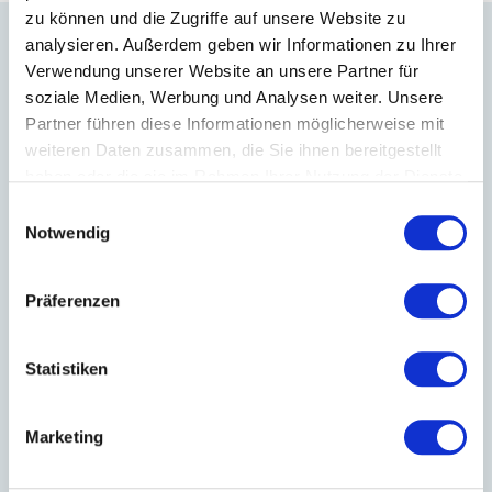
zu können und die Zugriffe auf unsere Website zu
analysieren. Außerdem geben wir Informationen zu Ihrer
Verwendung unserer Website an unsere Partner für
soziale Medien, Werbung und Analysen weiter. Unsere
Partner führen diese Informationen möglicherweise mit
WIR HABEN ANDERE PRODUKTE GEFUNDEN, DIE IHNEN
weiteren Daten zusammen, die Sie ihnen bereitgestellt
GEFALLEN KÖNNTEN!
haben oder die sie im Rahmen Ihrer Nutzung der Dienste
gesammelt haben.
Einwilligungsauswahl
Notwendig
Präferenzen
Statistiken
Marketing
Drehhocker rund mit
Drehhocker rund mit