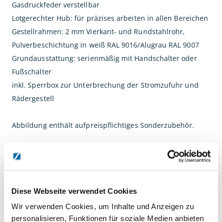
Gasdruckfeder verstellbar
Lotgerechter Hub: für präzises arbeiten in allen Bereichen
Gestellrahmen: 2 mm Vierkant- und Rundstahlrohr,
Pulverbeschichtung in weiß RAL 9016/Alugrau RAL 9007
Grundausstattung: serienmäßig mit Handschalter oder
Fußschalter
inkl. Sperrbox zur Unterbrechung der Stromzufuhr und
Rädergestell
Abbildung enthält aufpreispflichtiges Sonderzubehör.
Therapieliegen werden auf Kundenwunsch hergestellt
und sind somit als Sonderanfertigung vom Rückgaberecht
ausgeschlossen.
Diese Webseite verwendet Cookies
Wir verwenden Cookies, um Inhalte und Anzeigen zu
DETAILS
personalisieren, Funktionen für soziale Medien anbieten