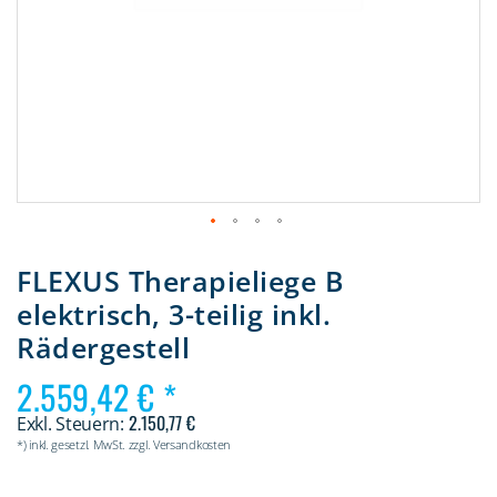
Zum
Anfang
FLEXUS Therapieliege B
der
elektrisch, 3-teilig inkl.
Bildergalerie
springen
Rädergestell
2.559,42 €
2.150,77 €
*) inkl. gesetzl. MwSt. zzgl. Versandkosten