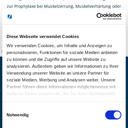
zur Prophylaxe bei Muskelzerrung, Muskelverhärtung oder
Muskel verspannung
DETAILS
Diese Webseite verwendet Cookies
Wir verwenden Cookies, um Inhalte und Anzeigen zu
KANZLSPERGER GmbH
personalisieren, Funktionen für soziale Medien anbieten
zu können und die Zugriffe auf unsere Website zu
analysieren. Außerdem geben wir Informationen zu Ihrer
KONTAKTIEREN SIE UNS
Verwendung unserer Website an unsere Partner für
ADRESSE
soziale Medien, Werbung und Analysen weiter. Unsere
Ziegelhöhe 8, Berngau, D-92361
Partner führen diese Informationen möglicherweise mit
weiteren Daten zusammen, die Sie ihnen bereitgestellt
BÜRO HOTLINE
+49 (0) 9181/2593-0
haben oder die sie im Rahmen Ihrer Nutzung der Dienste
gesammelt haben.
Einwilligungsauswahl
EMAIL
Notwendig
info@kanzlsperger.de
BERATUNG & BESTELLUNG