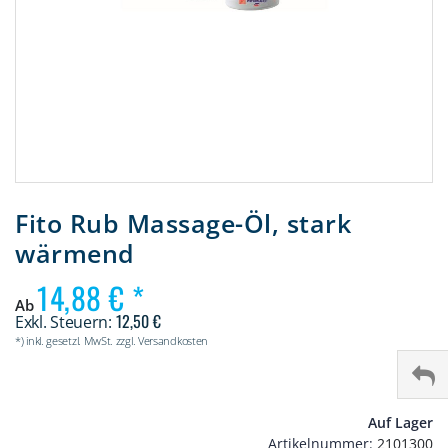
Zum
Anfang
Fito Rub Massage-Öl, stark
der
wärmend
Bildergalerie
springen
14,88 €
Ab
12,50 €
*) inkl. gesetzl. MwSt. zzgl. Versandkosten
Auf Lager
Artikelnummer
2101300